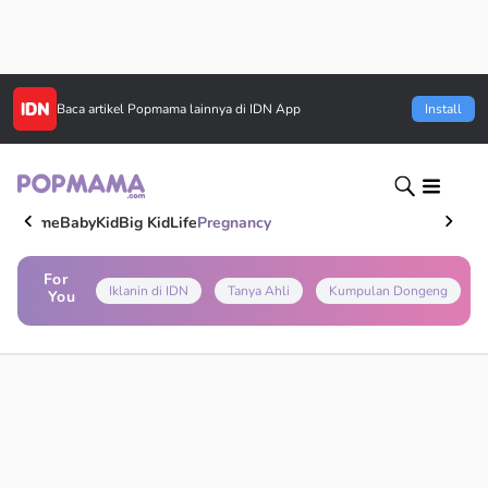
Baca artikel
Popmama
lainnya di IDN App
Install
Home
Baby
Kid
Big Kid
Life
Pregnancy
For
Iklanin di IDN
Tanya Ahli
Kumpulan Dongeng
You