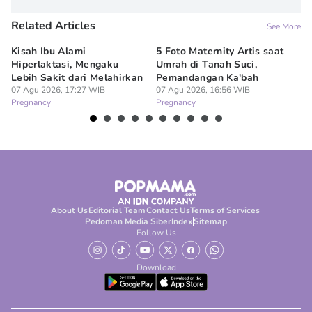
Related Articles
See More
Kisah Ibu Alami
5 Foto Maternity Artis saat
Ir
Hiperlaktasi, Mengaku
Umrah di Tanah Suci,
Pe
Lebih Sakit dari Melahirkan
Pemandangan Ka'bah
de
07 Agu 2026, 17:27 WIB
07 Agu 2026, 16:56 WIB
07
Pregnancy
Pregnancy
Pr
About Us
Editorial Team
Contact Us
Terms of Services
Pedoman Media Siber
Index
Sitemap
Follow Us
Download