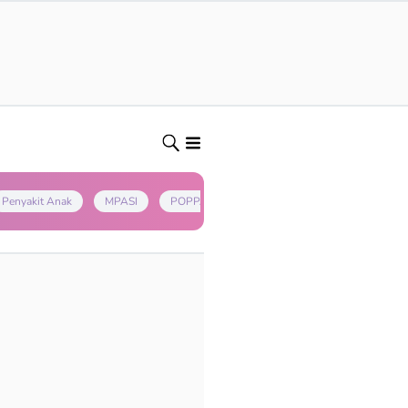
Penyakit Anak
MPASI
POPPAPA