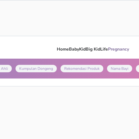
Home
Baby
Kid
Big Kid
Life
Pregnancy
 Ahli
Kumpulan Dongeng
Rekomendasi Produk
Nama Bayi