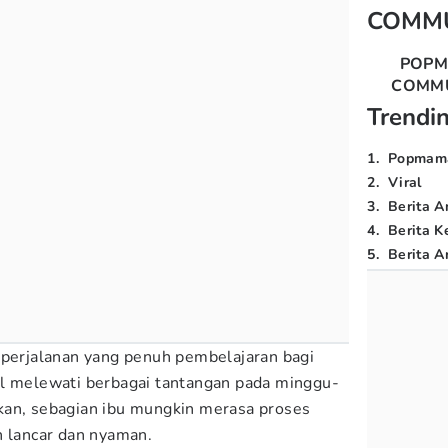
COMM
POP
COMM
Trendi
1
.
Popmam
2
.
Viral
3
.
Berita A
4
.
Berita K
5
.
Berita Ar
 perjalanan yang penuh pembelajaran bagi
il melewati berbagai tantangan pada minggu-
kan, sebagian ibu mungkin merasa proses
h lancar dan nyaman.