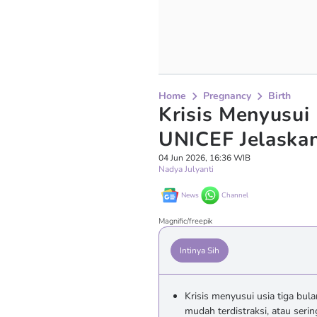
Home
Pregnancy
Birth
Krisis Menyusui 
UNICEF Jelaska
04 Jun 2026, 16:36 WIB
Nadya Julyanti
News
Channel
Magnific/freepik
Intinya Sih
Krisis menyusui usia tiga bula
mudah terdistraksi, atau se