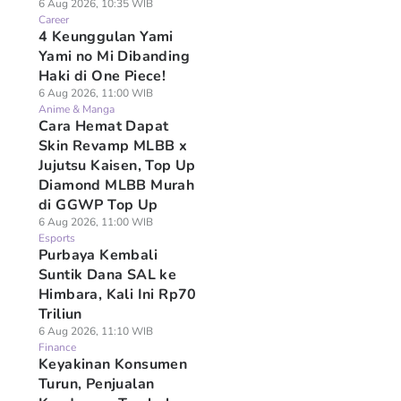
6 Aug 2026, 10:35 WIB
Career
4 Keunggulan Yami
Yami no Mi Dibanding
Haki di One Piece!
6 Aug 2026, 11:00 WIB
Anime & Manga
Cara Hemat Dapat
Skin Revamp MLBB x
Jujutsu Kaisen, Top Up
Diamond MLBB Murah
di GGWP Top Up
6 Aug 2026, 11:00 WIB
Esports
Purbaya Kembali
Suntik Dana SAL ke
Himbara, Kali Ini Rp70
Triliun
6 Aug 2026, 11:10 WIB
Finance
Keyakinan Konsumen
Turun, Penjualan