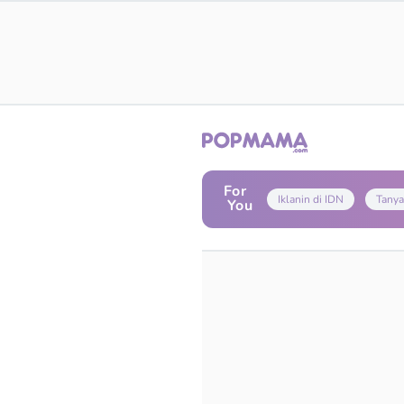
For
Iklanin di IDN
Tanya
You