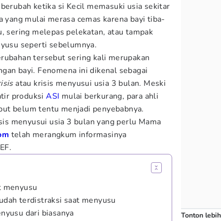
berubah ketika si Kecil memasuki usia sekitar
ma yang mulai merasa cemas karena bayi tiba-
u, sering melepas pelekatan, atau tampak
nyusu seperti sebelumnya.
erubahan tersebut sering kali merupakan
gan bayi. Fenomena ini dikenal sebagai
isis
atau krisis menyusui usia 3 bulan. Meski
ir produksi
ASI
mulai berkurang, para ahli
but belum tentu menjadi penyebabnya.
risis menyusui usia 3 bulan yang perlu Mama
om
telah merangkum informasinya
EF.
at menyusu
mudah terdistraksi saat menyusu
enyusu dari biasanya
Tonton lebih