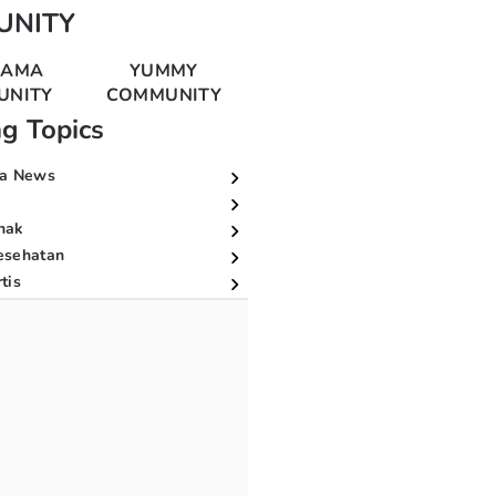
UNITY
MAMA
YUMMY
UNITY
COMMUNITY
ng Topics
a News
nak
esehatan
tis