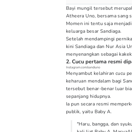
Bayi mungil tersebut merupak
Atheera Uno, bersama sang su
Momen ini tentu saja menjad
keluarga besar Sandiaga.
Setelah mendampingi pernika
kini Sandiaga dan Nur Asia U
menyenangkan sebagai kakek
2. Cucu pertama resmi dip
Instagram.com/sandiuno
Menyambut kelahiran cucu p
keharuan mendalam bagi Sand
tersebut benar-benar luar b
sepanjang hidupnya.
Ia pun secara resmi memperke
publik, yaitu Baby A.
"Haru, bangga, dan syuk
kali liat Baby A. MasyaAl