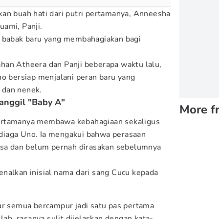
an buah hati dari putri pertamanya, Anneesha
ami, Panji.
i babak baru yang membahagiakan bagi
han Atheera dan Panji beberapa waktu lalu,
no bersiap menjalani peran baru yang
 dan nenek.
anggil "Baby A"
More f
ertamanya membawa kebahagiaan sekaligus
iaga Uno. Ia mengakui bahwa perasaan
iasa dan belum pernah dirasakan sebelumnya
nalkan inisial nama dari sang Cucu kepada
ur semua bercampur jadi satu pas pertama
lah, rasanya sulit dijelaskan dengan kata-