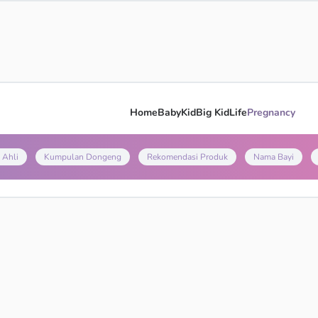
Home
Baby
Kid
Big Kid
Life
Pregnancy
 Ahli
Kumpulan Dongeng
Rekomendasi Produk
Nama Bayi