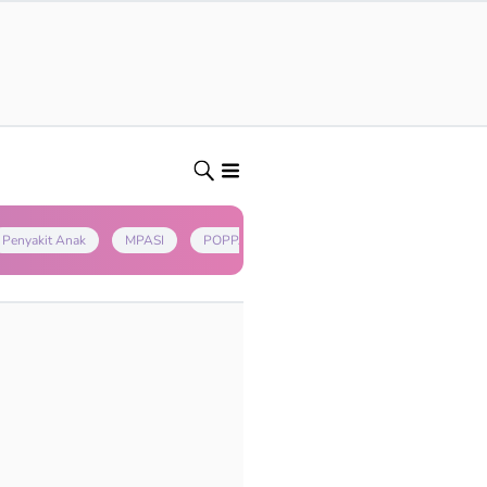
Penyakit Anak
MPASI
POPPAPA