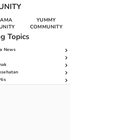
UNITY
MAMA
YUMMY
UNITY
COMMUNITY
ng Topics
a News
nak
esehatan
tis