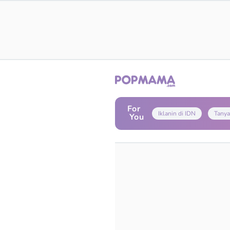
For
Iklanin di IDN
Tanya
You