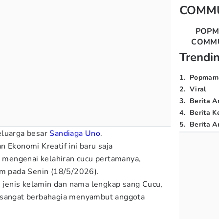
COMM
POP
COMM
Trendi
1
.
Popmam
2
.
Viral
3
.
Berita A
4
.
Berita K
5
.
Berita Ar
eluarga besar
Sandiaga Uno
.
 Ekonomi Kreatif ini baru saja
mengenai kelahiran cucu pertamanya,
am pada Senin (18/5/2026).
jenis kelamin dan nama lengkap sang Cucu,
 sangat berbahagia menyambut anggota