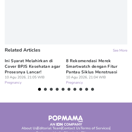
Related Articles
See More
Ini Syarat Melahirkan di
8 Rekomendasi Merek
Ma
Cover BPJS Kesehatan agar
Smartwatch dengan Fitur
Ke
Prosesnya Lancar!
Pantau Siklus Menstruasi
H
10 Agu 2026, 21:05 WIB
10 Agu 2026, 21:04 WIB
10
Pregnancy
Pregnancy
Pr
About Us
Editorial Team
Contact Us
Terms of Services