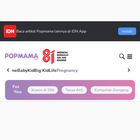
Baca artikel
Popmama
lainnya di IDN App
Install
Home
Baby
Kid
Big Kid
Life
Pregnancy
For
Iklanin di IDN
Tanya Ahli
Kumpulan Dongeng
You