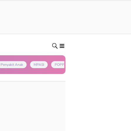
Penyakit Anak
MPASI
POPPAPA