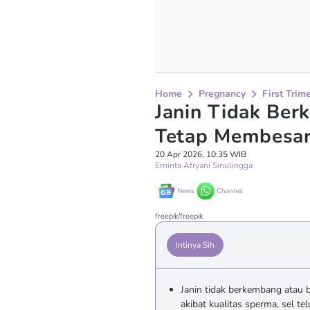
Home
Pregnancy
First Trim
Janin Tidak Ber
Tetap Membesa
20 Apr 2026, 10:35 WIB
Erninta Afryani Sinulingga
News
Channel
freepik/freepik
Intinya Sih
Janin tidak berkembang atau 
akibat kualitas sperma, sel t