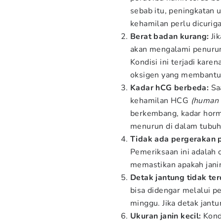
sebab itu, peningkatan 
kehamilan perlu dicuriga
Berat badan kurang:
Ji
akan mengalami penurun
Kondisi ini terjadi kare
oksigen yang membantu
Kadar hCG berbeda:
Sa
kehamilan HCG
(human 
berkembang, kadar horm
menurun di dalam tubuh
Tidak ada pergerakan 
Pemeriksaan ini adalah
memastikan apakah jani
Detak jantung tidak ter
bisa didengar melalui 
minggu. Jika detak jantu
Ukuran janin kecil:
Kond