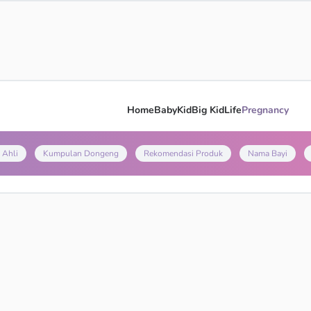
Home
Baby
Kid
Big Kid
Life
Pregnancy
 Ahli
Kumpulan Dongeng
Rekomendasi Produk
Nama Bayi