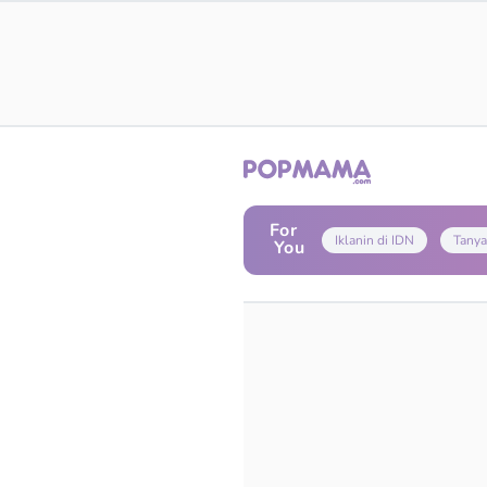
For
Iklanin di IDN
Tanya
You