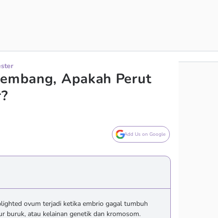
ester
kembang, Apakah Perut
r?
Add Us on Google
blighted ovum terjadi ketika embrio gagal tumbuh
elur buruk, atau kelainan genetik dan kromosom.