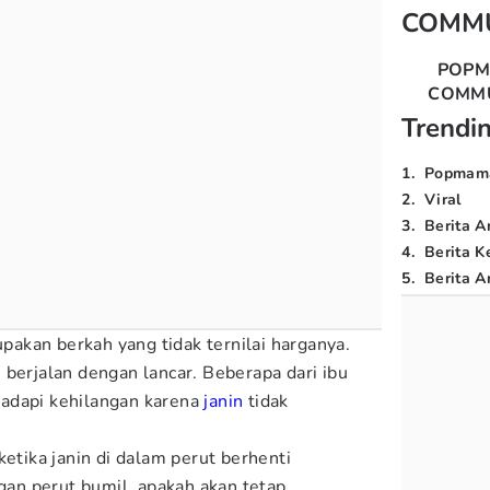
COMM
POP
COMM
Trendi
1
.
Popmam
2
.
Viral
3
.
Berita A
4
.
Berita K
5
.
Berita Ar
akan berkah yang tidak ternilai harganya.
 berjalan dengan lancar. Beberapa dari ibu
adapi kehilangan karena
janin
tidak
ketika janin di dalam perut berhenti
n perut bumil, apakah akan tetap