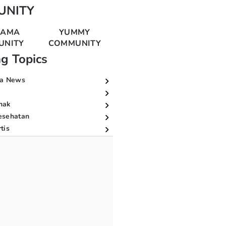
UNITY
MAMA
YUMMY
UNITY
COMMUNITY
ng Topics
a News
nak
esehatan
tis