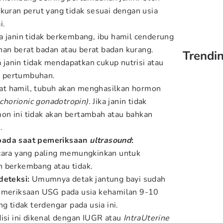
ukuran perut yang tidak sesuai dengan usia
i.
ka janin tidak berkembang, ibu hamil cenderung
an berat badan atau berat badan kurang.
Trendi
na janin tidak mendapatkan cukup nutrisi atau
 pertumbuhan.
at hamil, tubuh akan menghasilkan hormon
chorionic gonadotropin).
Jika janin tidak
on ini tidak akan bertambah atau bahkan
.
pada saat pemeriksaan
ultrasound
:
 cara yang paling memungkinkan untuk
n berkembang atau tidak.
deteksi:
Umumnya detak jantung bayi sudah
pemeriksaan USG pada usia kehamilan 9-10
ng tidak terdengar pada usia ini.
isi ini dikenal dengan IUGR atau
IntraUterine