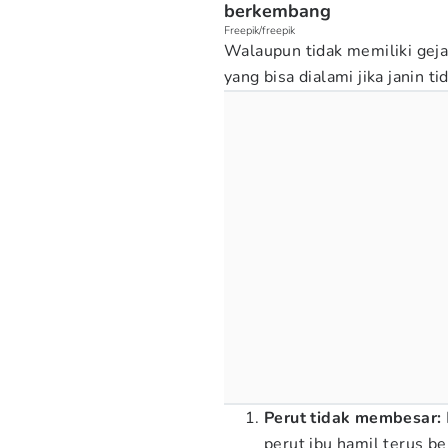
berkembang
Freepik/freepik
Walaupun tidak memiliki gej
yang bisa dialami jika janin 
Perut tidak membesar:
perut ibu hamil terus b