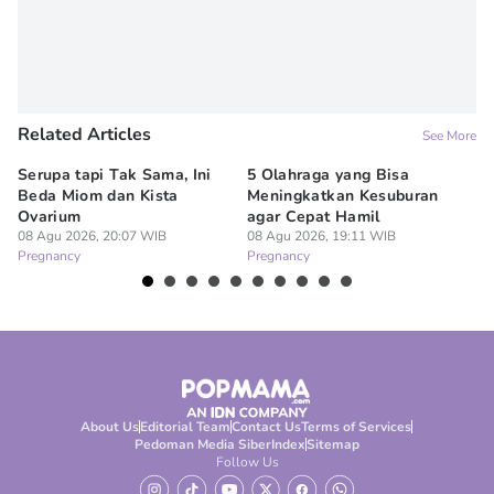
Related Articles
See More
Serupa tapi Tak Sama, Ini
5 Olahraga yang Bisa
6
Beda Miom dan Kista
Meningkatkan Kesuburan
Vi
Ovarium
agar Cepat Hamil
M
08 Agu 2026, 20:07 WIB
08 Agu 2026, 19:11 WIB
08
Pregnancy
Pregnancy
Pr
About Us
Editorial Team
Contact Us
Terms of Services
Pedoman Media Siber
Index
Sitemap
Follow Us