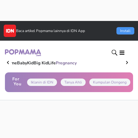
Baca artikel
Popmama
lainnya di IDN App
Install
Home
Baby
Kid
Big Kid
Life
Pregnancy
For
Iklanin di IDN
Tanya Ahli
Kumpulan Dongeng
You