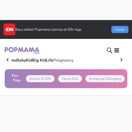
Baca artikel
Popmama
lainnya di IDN App
Install
Home
Baby
Kid
Big Kid
Life
Pregnancy
For
Iklanin di IDN
Tanya Ahli
Kumpulan Dongeng
You