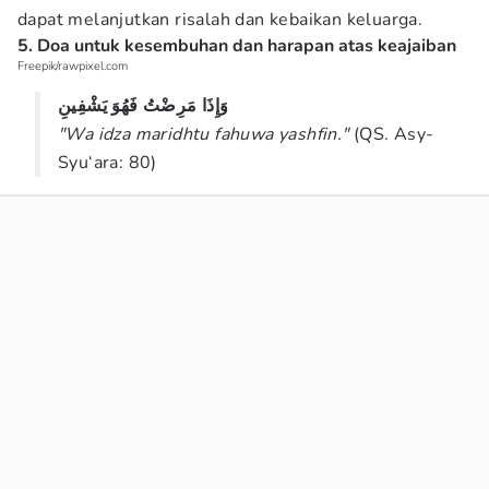
dapat melanjutkan risalah dan kebaikan keluarga.
5. Doa untuk kesembuhan dan harapan atas keajaiban
Freepik/rawpixel.com
وَإِذَا مَرِضْتُ فَهُوَ يَشْفِينِ
"Wa idza maridhtu fahuwa yashfin."
(QS. Asy-
Syu‘ara: 80)