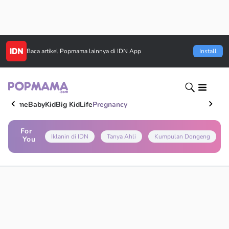
Baca artikel
Popmama
lainnya di IDN App
Install
Home
Baby
Kid
Big Kid
Life
Pregnancy
For
Iklanin di IDN
Tanya Ahli
Kumpulan Dongeng
You