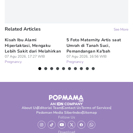
Related Articles
See More
Kisah Ibu Alami
5 Foto Maternity Artis saat
Ir
Hiperlaktasi, Mengaku
Umrah di Tanah Suci,
Pe
Lebih Sakit dari Melahirkan
Pemandangan Ka'bah
de
07 Agu 2026, 17:27 WIB
07 Agu 2026, 16:56 WIB
07
Pregnancy
Pregnancy
Pr
About Us
Editorial Team
Contact Us
Terms of Services
Pedoman Media Siber
Index
Sitemap
Follow Us
Download