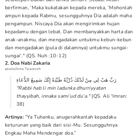
berfirman, ‘Maka kukatakan kepada mereka, ‘Mohonlah
ampun kepada Rabmu, sesungguhnya Dia adalah maha
pengampun. Niscaya Dia akan mengirimkan hujan
kepadamu dengan lebat. Dan membanyakkan harta dan
anak-anakmu, dan mengadakan untukmu kebun-kebun
dan mengadakan (pula di dalamnya) untukmu sungai-
sungai'." (QS. Nuh :10-12)
2. Doa Nabi Zakaria
pexels/Anna Tarazevich
رَبِّ هَبْ لِي مِنْ لَدُنْكَ ذُرِّيَّةً طَيِّبَةً إِنَّكَ سَمِيعُ الدُّعَاءِ
"Rabbi hab li min ladunka dhurriyyatan
thayyibah, innaka sami‘ud du‘a."
(QS. Ali 'Imran:
38)
Artinya:
“Ya Tuhanku, anugerahkanlah kepadaku
keturunan yang baik dari sisi-Mu. Sesungguhnya
Engkau Maha Mendengar doa.”