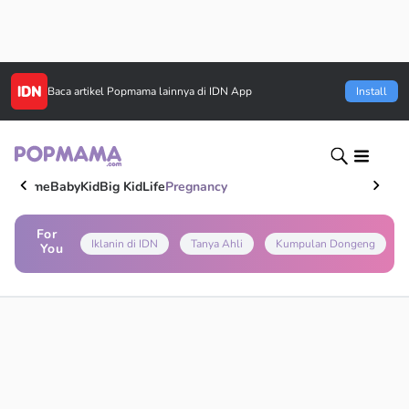
Baca artikel
Popmama
lainnya di IDN App
Install
Home
Baby
Kid
Big Kid
Life
Pregnancy
For
Iklanin di IDN
Tanya Ahli
Kumpulan Dongeng
You