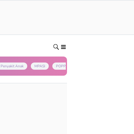
Penyakit Anak
MPASI
POPPAPA