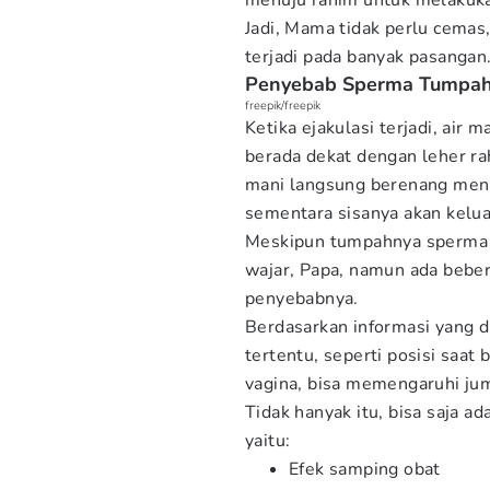
menuju rahim untuk melakuk
Jadi, Mama tidak perlu cemas,
terjadi pada banyak pasangan
Penyebab Sperma Tumpah 
freepik/freepik
Ketika ejakulasi terjadi, ai
berada dekat dengan leher ra
mani langsung berenang menu
sementara sisanya akan kelua
Meskipun tumpahnya sperma s
wajar, Papa, namun ada beber
penyebabnya.
Berdasarkan informasi yang di
tertentu, seperti posisi saat
vagina, bisa memengaruhi ju
Tidak hanyak itu, bisa saja a
yaitu:
Efek samping obat