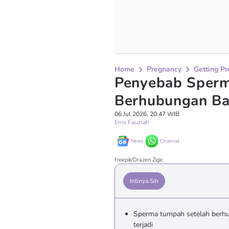
Home
Pregnancy
Getting P
Penyebab Sperm
Berhubungan Ba
06 Jul 2026, 20:47 WIB
Enis Fauziah
News
Channel
freepik/Drazen Zigic
Intinya Sih
Sperma tumpah setelah berhu
terjadi