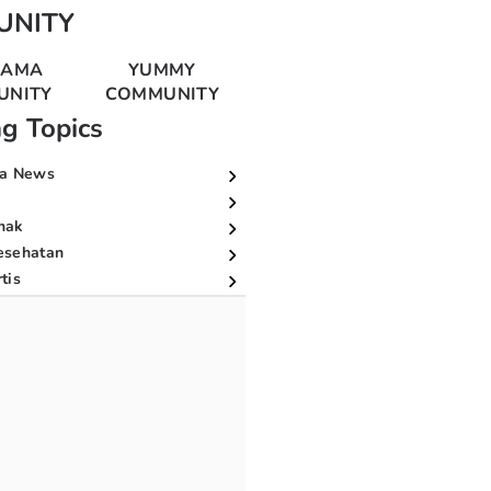
UNITY
MAMA
YUMMY
UNITY
COMMUNITY
ng Topics
a News
nak
esehatan
tis