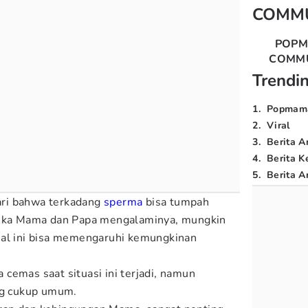
COMM
POP
COMM
Trendi
1
.
Popmam
2
.
Viral
3
.
Berita A
4
.
Berita K
5
.
Berita Ar
ri bahwa terkadang
sperma
bisa tumpah
Jika Mama dan Papa mengalaminya, mungkin
hal ini bisa memengaruhi kemungkinan
cemas saat situasi ini terjadi, namun
ng cukup umum.