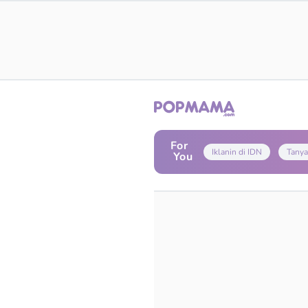
For
Iklanin di IDN
Tanya
You