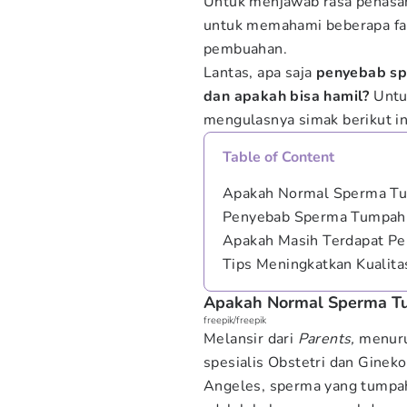
Untuk menjawab rasa penasa
untuk memahami beberapa fa
pembuahan.
Lantas, apa saja
penyebab sp
dan apakah bisa hamil?
Untuk
mengulasnya simak berikut in
Table of Content
Apakah Normal Sperma Tu
Penyebab Sperma Tumpah 
Apakah Masih Terdapat Pe
Tips Meningkatkan Kualit
Apakah Normal Sperma Tu
freepik/freepik
Melansir dari
Parents,
menurut
spesialis Obstetri dan Gineko
Angeles, sperma yang tumpah