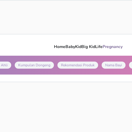
Home
Baby
Kid
Big Kid
Life
Pregnancy
 Ahli
Kumpulan Dongeng
Rekomendasi Produk
Nama Bayi