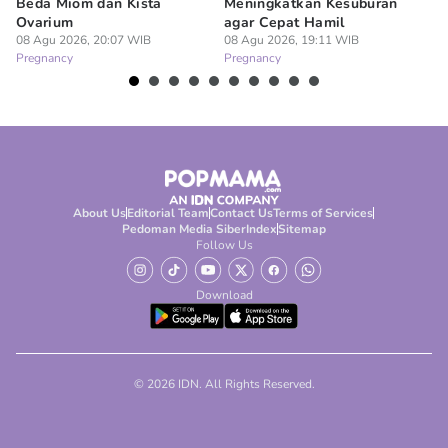
Beda Miom dan Kista
Meningkatkan Kesuburan
Vi
Ovarium
agar Cepat Hamil
M
08 Agu 2026, 20:07 WIB
08 Agu 2026, 19:11 WIB
08
Pregnancy
Pregnancy
Pr
About Us
Editorial Team
Contact Us
Terms of Services
Pedoman Media Siber
Index
Sitemap
Follow Us
Download
© 2026 IDN. All Rights Reserved.