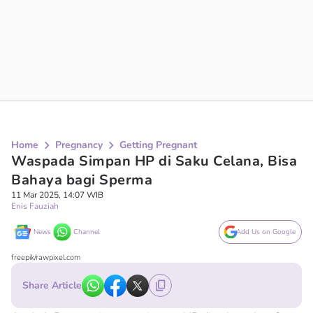
Home
Pregnancy
Getting Pregnant
Waspada Simpan HP di Saku Celana, Bisa
Bahaya bagi Sperma
11 Mar 2025, 14:07 WIB
Enis Fauziah
News
Channel
Add Us on Google
freepik/rawpixel.com
Share Article