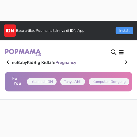
Baca artikel
Popmama
lainnya di IDN App
Install
Home
Baby
Kid
Big Kid
Life
Pregnancy
For
Iklanin di IDN
Tanya Ahli
Kumpulan Dongeng
You