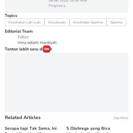
08 Jan 2025, 19:30 WIB
Pregnancy
Topics
Kesehatan Laki-Laki
Kesuburan
Kesehatan Sperma
Sperma
Editorial Team
Editor
Irma ediarti mardiyah
Tonton lebih seru di
Related Articles
See More
Serupa tapi Tak Sama, Ini
5 Olahraga yang Bisa
6