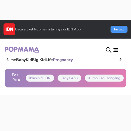
Baca artikel
Popmama
lainnya di IDN App
Install
Home
Baby
Kid
Big Kid
Life
Pregnancy
For
Iklanin di IDN
Tanya Ahli
Kumpulan Dongeng
You