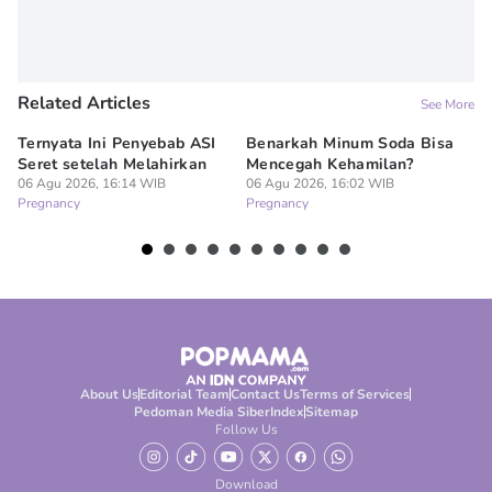
Related Articles
See More
Ternyata Ini Penyebab ASI
Benarkah Minum Soda Bisa
Me
Seret setelah Melahirkan
Mencegah Kehamilan?
Ap
06 Agu 2026, 16:14 WIB
06 Agu 2026, 16:02 WIB
Ha
Pregnancy
Pregnancy
06
Pr
About Us
Editorial Team
Contact Us
Terms of Services
Pedoman Media Siber
Index
Sitemap
Follow Us
Download