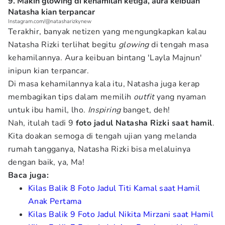
9. Makin glowing di kehamilan ketiga, aura keibuan
Natasha kian terpancar
Instagram.com/@natasharizkynew
Terakhir, banyak netizen yang mengungkapkan kalau
Natasha Rizki terlihat begitu
glowing
di tengah masa
kehamilannya. Aura keibuan bintang 'Layla Majnun'
inipun kian terpancar.
Di masa kehamilannya kala itu, Natasha juga kerap
membagikan tips dalam memilih
outfit
yang nyaman
untuk ibu hamil, lho.
Inspiring
banget, deh!
Nah, itulah tadi 9
foto jadul Natasha Rizki saat hamil
.
Kita doakan semoga di tengah ujian yang melanda
rumah tangganya, Natasha Rizki bisa melaluinya
dengan baik, ya, Ma!
Baca juga:
Kilas Balik 8 Foto Jadul Titi Kamal saat Hamil
Anak Pertama
Kilas Balik 9 Foto Jadul Nikita Mirzani saat Hamil