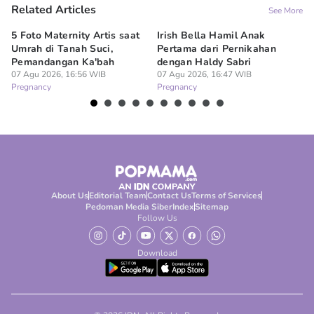
Related Articles
See More
5 Foto Maternity Artis saat
Irish Bella Hamil Anak
7 
Umrah di Tanah Suci,
Pertama dari Pernikahan
Me
Pemandangan Ka'bah
dengan Haldy Sabri
Pu
07 Agu 2026, 16:56 WIB
07 Agu 2026, 16:47 WIB
07
Pregnancy
Pregnancy
Pr
About Us
Editorial Team
Contact Us
Terms of Services
Pedoman Media Siber
Index
Sitemap
Follow Us
Download