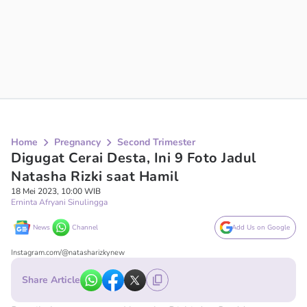
Home
Pregnancy
Second Trimester
Digugat Cerai Desta, Ini 9 Foto Jadul
Natasha Rizki saat Hamil
18 Mei 2023, 10:00 WIB
Erninta Afryani Sinulingga
News
Channel
Add Us on Google
Instagram.com/@natasharizkynew
Share Article