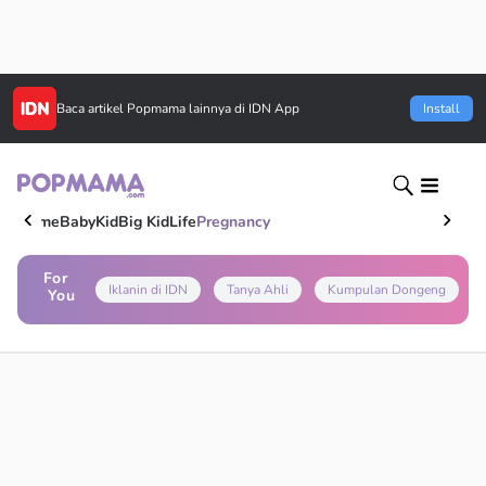
Baca artikel
Popmama
lainnya di IDN App
Install
Home
Baby
Kid
Big Kid
Life
Pregnancy
For
Iklanin di IDN
Tanya Ahli
Kumpulan Dongeng
You