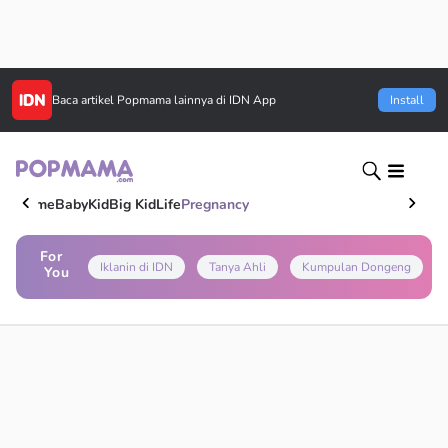
Baca artikel
Popmama
lainnya di IDN App
Install
Home
Baby
Kid
Big Kid
Life
Pregnancy
For
Iklanin di IDN
Tanya Ahli
Kumpulan Dongeng
You