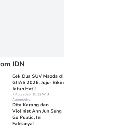
rom IDN
Cek Dua SUV Mazda di
GIIAS 2026, Jujur Bikin
Jatuh Hati!
7 Aug 2026, 10:12 WIB
Automotive
Dita Karang dan
Violinist Ahn Jun Sung
Go Public, Ini
Faktanya!