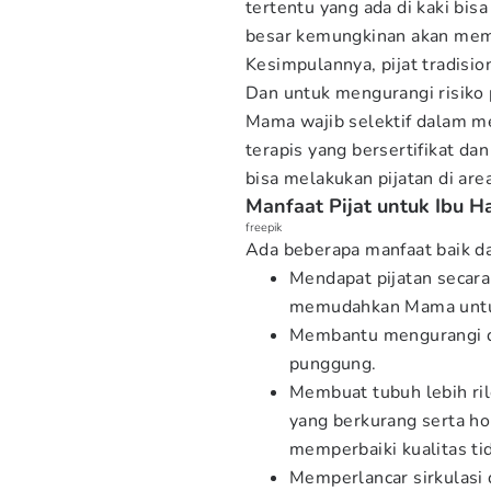
tertentu yang ada di kaki bis
besar kemungkinan akan memi
Kesimpulannya, pijat tradisio
Dan untuk mengurangi risiko
Mama wajib selektif dalam me
terapis yang bersertifikat da
bisa melakukan pijatan di are
Manfaat Pijat untuk Ibu H
freepik
Ada beberapa manfaat baik dar
Mendapat pijatan secar
memudahkan Mama untu
Membantu mengurangi de
punggung.
Membuat tubuh lebih ril
yang berkurang serta h
memperbaiki kualitas tid
Memperlancar sirkulasi 