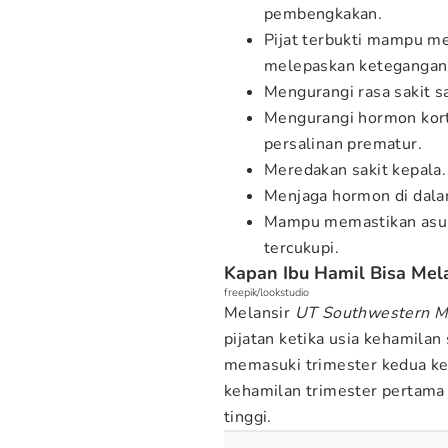
pembengkakan.
Pijat terbukti mampu m
melepaskan ketegangan 
Mengurangi rasa sakit sa
Mengurangi hormon kort
persalinan prematur.
Meredakan sakit kepala.
Menjaga hormon di dala
Mampu memastikan asup
tercukupi.
Kapan Ibu Hamil Bisa Mel
freepik/lookstudio
Melansir
UT Southwestern Me
pijatan ketika usia kehamila
memasuki trimester kedua keh
kehamilan trimester pertama 
tinggi.