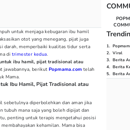
COMM
POP
COMM
mpuh untuk menjaga kebugaran ibu hamil
Trendi
aksasikan otot yang menegang, pijat juga
1
.
Popmam
 darah, memperbaiki kualitas tidur serta
2
.
Viral
ama di
trimester kedua
.
3
.
Berita A
tuk ibu hamil, pijat tradisional atau
4
.
Berita K
t jawabannya, berikut
Popmama.com
telah
5
.
Berita Ar
uk Mama.
k Ibu Hamil, Pijat Tradisional atau
mil sebetulnya diperbolehkan dan aman jika
 tubuh mana saja yang boleh dipijat dan
 itu, penting untuk terapis mengetahui posisi
ak membahayakan kehamilan. Mama bisa