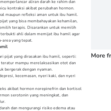
a memperlancar aliran darah ke rahim dan
cu kontraksi akibat perubahan hormon.
nal maupun refleksi aman untuk ibu hamil.
 pijat yang bisa membahayakan kehamilan,
milih terapis. Disarankan untuk memilih
n terbukti ahli dalam memijat ibu hamil agar
a-area yang tepat.
amil
More f
i pijat yang dirasakan ibu hamil, seperti:
a teratur mampu merelaksasikan otot dan
k bergerak dengan nyaman.
presi, kecemasan, nyeri kaki, dan nyeri
eks akibat hormon norepinefrin dan kortisol
ormon serotonin yang meningkat, dan
ur.
darah dan mengurangi risiko edema atau