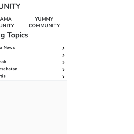
UNITY
MAMA
YUMMY
UNITY
COMMUNITY
ng Topics
a News
nak
esehatan
tis