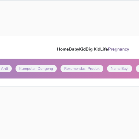
Home
Baby
Kid
Big Kid
Life
Pregnancy
 Ahli
Kumpulan Dongeng
Rekomendasi Produk
Nama Bayi