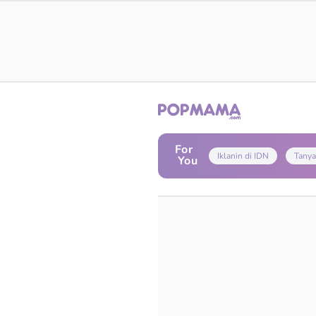
For
Iklanin di IDN
Tanya
You