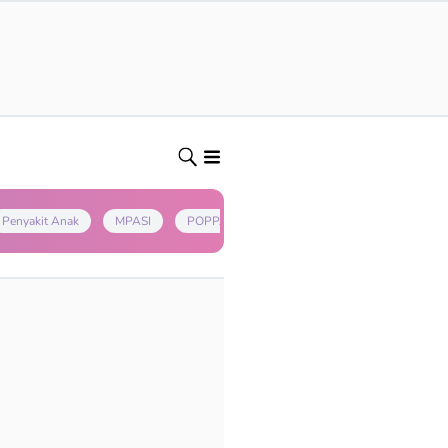
Penyakit Anak
MPASI
POPPAPA