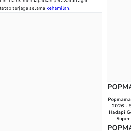
i ini harus mendapatkan perawatan agar
tetap terjaga selama
kehamilan
.
POPM
Popmama 
2026 - S
Hadapi G
Super 
POPM