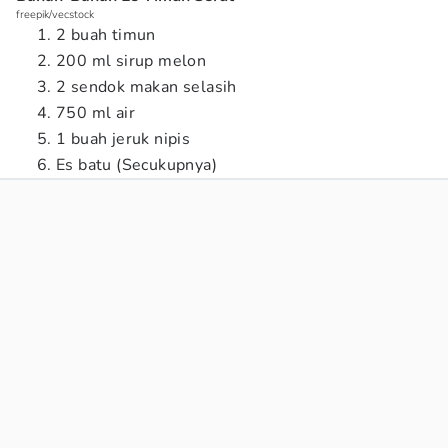
freepik/vecstock
2 buah timun
200 ml sirup melon
2 sendok makan selasih
750 ml air
1 buah jeruk nipis
Es batu (Secukupnya)