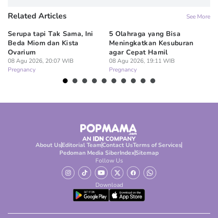
Related Articles
See More
Serupa tapi Tak Sama, Ini
5 Olahraga yang Bisa
6
Beda Miom dan Kista
Meningkatkan Kesuburan
Vi
Ovarium
agar Cepat Hamil
M
08 Agu 2026, 20:07 WIB
08 Agu 2026, 19:11 WIB
08
Pregnancy
Pregnancy
Pr
About Us
Editorial Team
Contact Us
Terms of Services
Pedoman Media Siber
Index
Sitemap
Follow Us
Download