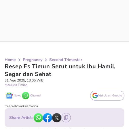
Home
Pregnancy
Second Trimester
Resep Es Timun Serut untuk Ibu Hamil,
Segar dan Sehat
31 Agu 2025, 13:05 WIB
Maulida Fitriah
News
Channel
Add Us on Google
freepik/boyarkinamarina
Share Article