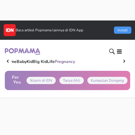
Baca artikel
Popmama
lainnya di IDN App
Install
Home
Baby
Kid
Big Kid
Life
Pregnancy
For
Iklanin di IDN
Tanya Ahli
Kumpulan Dongeng
You