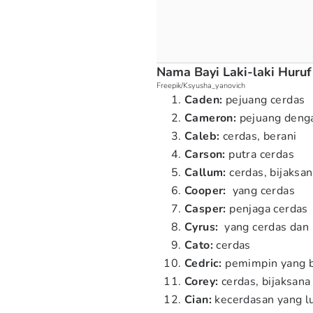
Nama Bayi Laki-laki Huru
Freepik/Ksyusha_yanovich
Caden:
pejuang cerdas
Cameron:
pejuang denga
Caleb:
cerdas, berani
Carson:
putra cerdas
Callum:
cerdas, bijaksa
Cooper:
yang cerdas
Casper:
penjaga cerdas
Cyrus:
yang cerdas dan 
Cato:
cerdas
Cedric:
pemimpin yang b
Corey:
cerdas, bijaksana
Cian:
kecerdasan yang lu