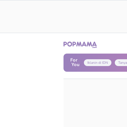
For
Iklanin di IDN
Tanya
You