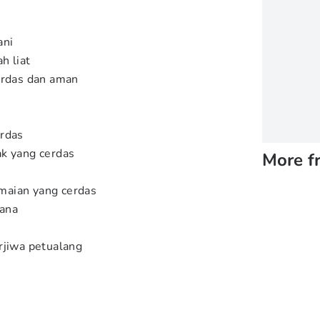
ani
h liat
rdas dan aman
rdas
k yang cerdas
More f
aian yang cerdas
sana
rjiwa petualang