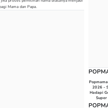
n jika proses pemilihan nama biasanya menjadi
agi Mama dan Papa.
POPM
Popmama 
2026 - S
Hadapi G
Super 
POPM