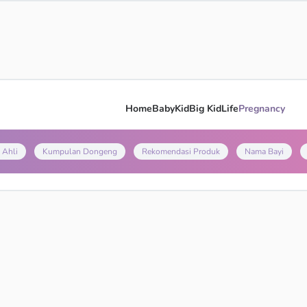
Home
Baby
Kid
Big Kid
Life
Pregnancy
 Ahli
Kumpulan Dongeng
Rekomendasi Produk
Nama Bayi