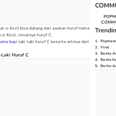
COMM
POP
COMM
uk si Kecil bisa datang dari awalan huruf nama
Trendi
si Kecil, misalnya huruf C.
1
.
Popmam
ama bayi
laki-laki huruf C beserta artinya dari
2
.
Viral
3
.
Berita A
Laki Huruf C
4
.
Berita K
5
.
Berita Ar