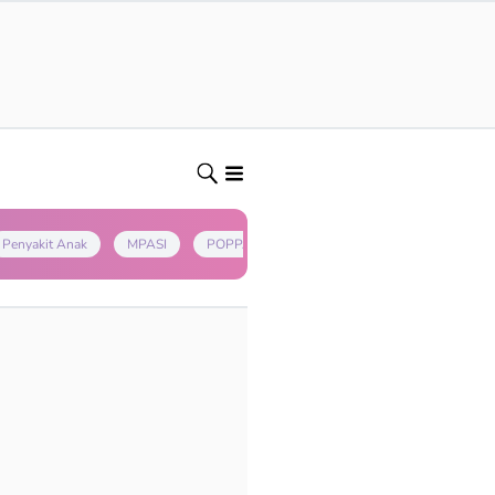
Penyakit Anak
MPASI
POPPAPA