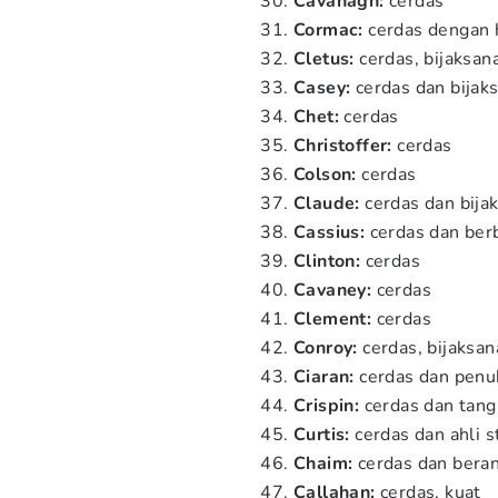
Cavanagh:
cerdas
Cormac:
cerdas dengan h
Cletus:
cerdas, bijaksan
Casey:
cerdas dan bijak
Chet:
cerdas
Christoffer:
cerdas
Colson:
cerdas
Claude:
cerdas dan bija
Cassius:
cerdas dan ber
Clinton:
cerdas
Cavaney:
cerdas
Clement:
cerdas
Conroy:
cerdas, bijaksan
Ciaran:
cerdas dan penu
Crispin:
cerdas dan tang
Curtis:
cerdas dan ahli s
Chaim:
cerdas dan beran
Callahan:
cerdas, kuat