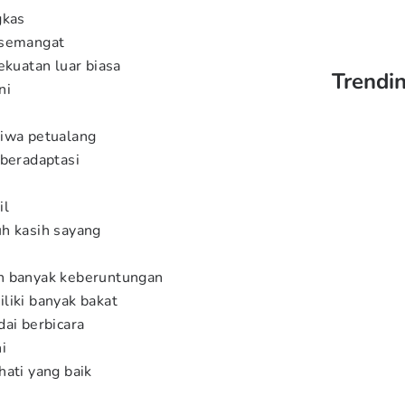
gkas
 semangat
kuatan luar biasa
Trendi
ni
jiwa petualang
beradaptasi
i
il
h kasih sayang
n banyak keberuntungan
liki banyak bakat
ai berbicara
i
ati yang baik