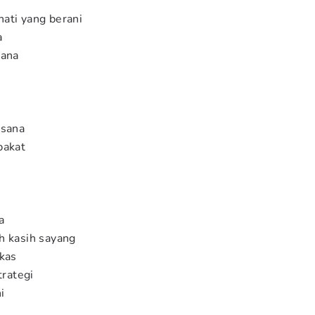
ati yang berani
a
sana
ksana
bakat
a
h kasih sayang
kas
trategi
i