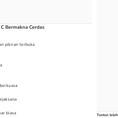
f C Bermakna Cerdas
n pikiran terbuka
na
berkuasa
ijaksana
ar biasa
Tonton lebih