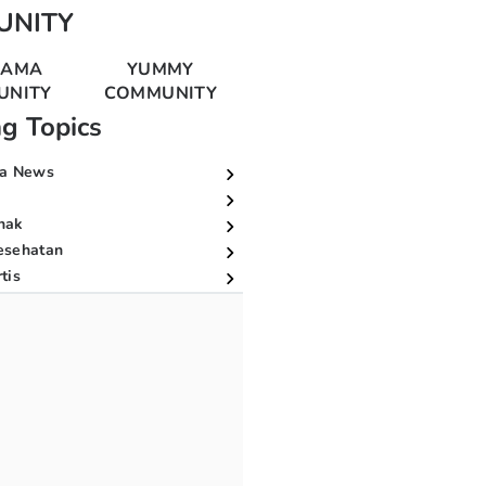
UNITY
MAMA
YUMMY
UNITY
COMMUNITY
ng Topics
a News
nak
esehatan
tis