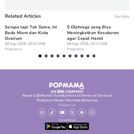
Related Articles
See More
Serupa tapi Tak Sama, Ini
5 Olahraga yang Bisa
6
Beda Miom dan Kista
Meningkatkan Kesuburan
Vi
Ovarium
agar Cepat Hamil
M
08 Agu 2026, 20:07 WIB
08 Agu 2026, 19:11 WIB
08
Pregnancy
Pregnancy
Pr
About Us
Editorial Team
Contact Us
Terms of Services
Pedoman Media Siber
Index
Sitemap
Follow Us
Download