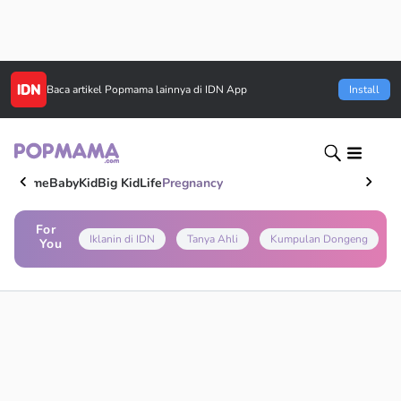
Baca artikel
Popmama
lainnya di IDN App
Install
Home
Baby
Kid
Big Kid
Life
Pregnancy
For
Iklanin di IDN
Tanya Ahli
Kumpulan Dongeng
You