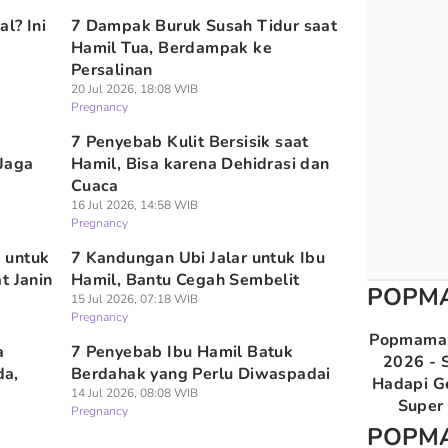
l? Ini
7 Dampak Buruk Susah Tidur saat
Hamil Tua, Berdampak ke
Persalinan
20 Jul 2026, 18:08 WIB
Pregnancy
7 Penyebab Kulit Bersisik saat
 Jaga
Hamil, Bisa karena Dehidrasi dan
Cuaca
16 Jul 2026, 14:58 WIB
Pregnancy
 untuk
7 Kandungan Ubi Jalar untuk Ibu
t Janin
Hamil, Bantu Cegah Sembelit
POPM
15 Jul 2026, 07:18 WIB
Pregnancy
Popmama 
a
7 Penyebab Ibu Hamil Batuk
2026 - S
da,
Berdahak yang Perlu Diwaspadai
Hadapi G
14 Jul 2026, 08:08 WIB
Super 
Pregnancy
POPM