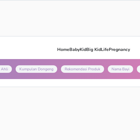
Home
Baby
Kid
Big Kid
Life
Pregnancy
 Ahli
Kumpulan Dongeng
Rekomendasi Produk
Nama Bayi