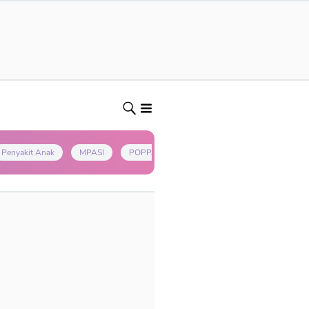
Penyakit Anak
MPASI
POPPAPA