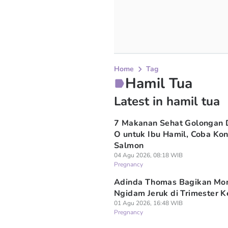
Home
Tag
Hamil Tua
Latest in hamil tua
7 Makanan Sehat Golongan 
O untuk Ibu Hamil, Coba Ko
Salmon
04 Agu 2026, 08:18 WIB
Pregnancy
Adinda Thomas Bagikan M
Ngidam Jeruk di Trimester K
01 Agu 2026, 16:48 WIB
Pregnancy