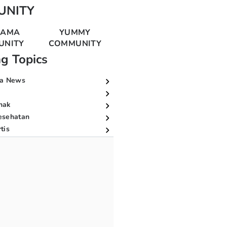
UNITY
MAMA
YUMMY
UNITY
COMMUNITY
ng Topics
a News
nak
esehatan
tis