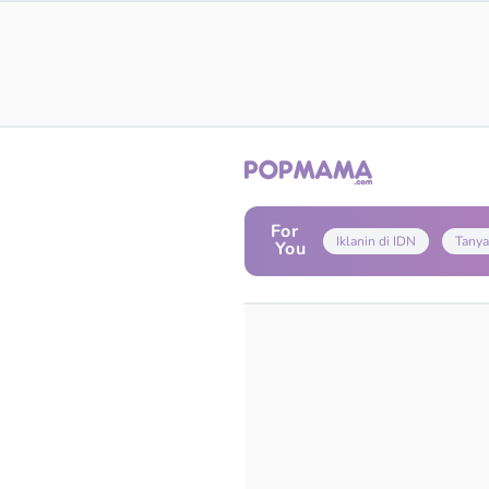
For
Iklanin di IDN
Tanya
You