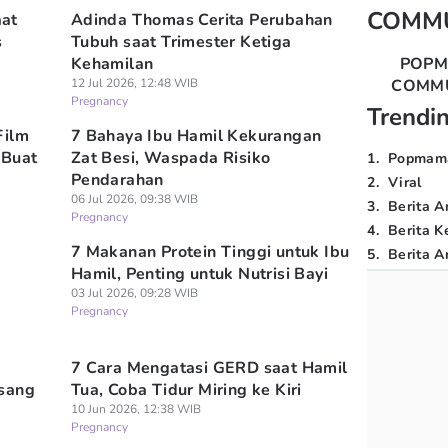
COMM
at
Adinda Thomas Cerita Perubahan
s
Tubuh saat Trimester Ketiga
Kehamilan
POP
12 Jul 2026, 12:48 WIB
COMM
Pregnancy
Trendi
Film
7 Bahaya Ibu Hamil Kekurangan
 Buat
Zat Besi, Waspada Risiko
1
.
Popmam
Pendarahan
2
.
Viral
06 Jul 2026, 09:38 WIB
3
.
Berita A
Pregnancy
4
.
Berita K
7 Makanan Protein Tinggi untuk Ibu
5
.
Berita Ar
Hamil, Penting untuk Nutrisi Bayi
03 Jul 2026, 09:28 WIB
Pregnancy
7 Cara Mengatasi GERD saat Hamil
isang
Tua, Coba Tidur Miring ke Kiri
10 Jun 2026, 12:38 WIB
Pregnancy