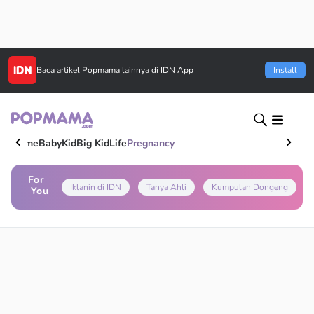
Baca artikel
Popmama
lainnya di IDN App
Install
Home
Baby
Kid
Big Kid
Life
Pregnancy
For
Iklanin di IDN
Tanya Ahli
Kumpulan Dongeng
You