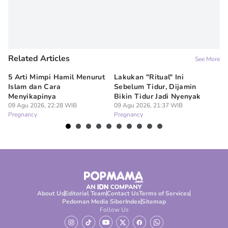
Related Articles
See More
5 Arti Mimpi Hamil Menurut
Lakukan "Ritual" Ini
Be
Islam dan Cara
Sebelum Tidur, Dijamin
Pa
Menyikapinya
Bikin Tidur Jadi Nyenyak
Be
09 Agu 2026, 22:28 WIB
09 Agu 2026, 21:37 WIB
09
Pregnancy
Pregnancy
Pr
About Us
Editorial Team
Contact Us
Terms of Services
Pedoman Media Siber
Index
Sitemap
Follow Us