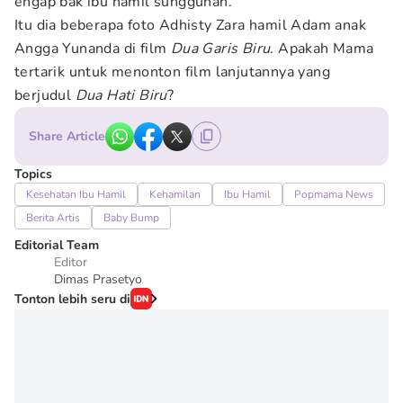
engap bak ibu hamil sungguhan.
Itu dia beberapa foto Adhisty Zara hamil Adam anak
Angga Yunanda
di film
Dua Garis Biru
. Apakah Mama
tertarik untuk menonton film lanjutannya yang
berjudul
Dua Hati Biru
?
Share Article
Topics
Kesehatan Ibu Hamil
Kehamilan
Ibu Hamil
Popmama News
Berita Artis
Baby Bump
Editorial Team
Editor
Dimas Prasetyo
Tonton lebih seru di