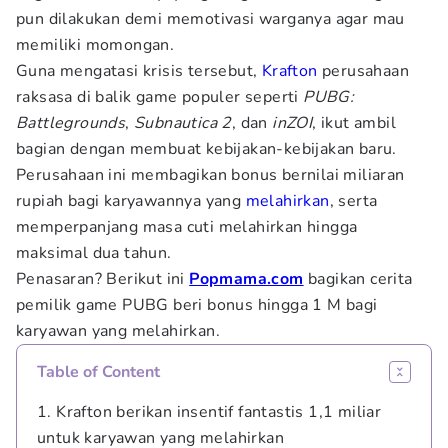
pun dilakukan demi memotivasi warganya agar mau
memiliki momongan.
Guna mengatasi krisis tersebut,
Krafton
perusahaan
raksasa di balik game populer seperti
PUBG:
Battlegrounds
,
Subnautica 2
, dan
inZOI
, ikut ambil
bagian dengan membuat kebijakan-kebijakan baru.
Perusahaan ini membagikan bonus bernilai miliaran
rupiah bagi karyawannya yang
melahirkan
, serta
memperpanjang masa cuti melahirkan hingga
maksimal dua tahun.
Penasaran? Berikut ini
Popmama.com
bagikan cerita
pemilik game PUBG beri bonus hingga 1 M bagi
karyawan yang melahirkan.
Table of Content
1. Krafton berikan insentif fantastis 1,1 miliar
untuk karyawan yang melahirkan