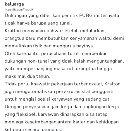
keluarga
Magnific.com/freepik
Dukungan yang diberikan pemilik PUBG ini ternyata
tidak hanya berupa uang tunai.
Krafton menyadari bahwa setelah melahirkan,
orangtua baru membutuhkan kenyamanan waktu demi
memulihkan fisik dan mengurus bayinya.
Oleh karena itu, perusahaan turut memberikan
dukungan non-tunai yang tidak kalah menguntungkan,
yaitu memperpanjang masa cuti orangtua hingga
maksimal dua tahun.
Tidak perlu khawatir pekerjaan terbengkalai, Krafton
juga mengotomatiskan perekrutan staf pengganti
untuk mengisi posisi karyawan yang sedang cuti.
Dengan penyesuaian jam kerja dan lingkungan kerja
yang fleksibel, karyawan diharapkan bisa tetap
menjaga keseimbangan antara karier dan kehidupan
keluarga secara harmonis.