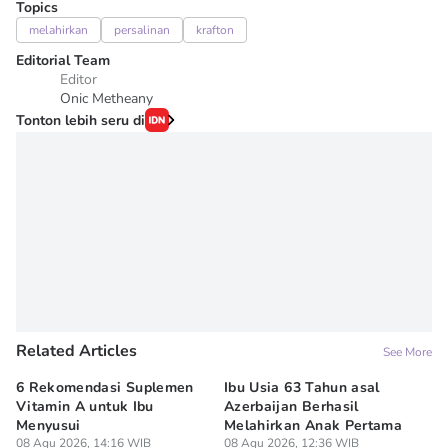
Topics
melahirkan
persalinan
krafton
Editorial Team
Editor
Onic Metheany
Tonton lebih seru di
Related Articles
See More
6 Rekomendasi Suplemen
Ibu Usia 63 Tahun asal
Ki
Vitamin A untuk Ibu
Azerbaijan Berhasil
Hi
Menyusui
Melahirkan Anak Pertama
Le
08 Agu 2026, 14:16 WIB
08 Agu 2026, 12:36 WIB
07