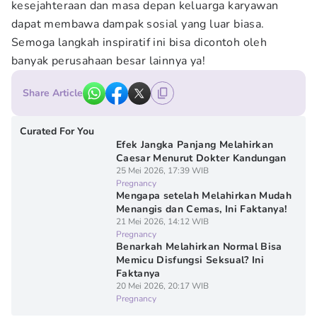
kesejahteraan dan masa depan keluarga karyawan
dapat membawa dampak sosial yang luar biasa.
Semoga langkah inspiratif ini bisa dicontoh oleh
banyak perusahaan besar lainnya ya!
Share Article
Curated For You
Efek Jangka Panjang Melahirkan
Caesar Menurut Dokter Kandungan
25 Mei 2026, 17:39 WIB
Pregnancy
Mengapa setelah Melahirkan Mudah
Menangis dan Cemas, Ini Faktanya!
21 Mei 2026, 14:12 WIB
Pregnancy
Benarkah Melahirkan Normal Bisa
Memicu Disfungsi Seksual? Ini
Faktanya
20 Mei 2026, 20:17 WIB
Pregnancy