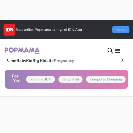
Baca artikel
Popmama
lainnya di IDN App
Install
Home
Baby
Kid
Big Kid
Life
Pregnancy
For
Iklanin di IDN
Tanya Ahli
Kumpulan Dongeng
You