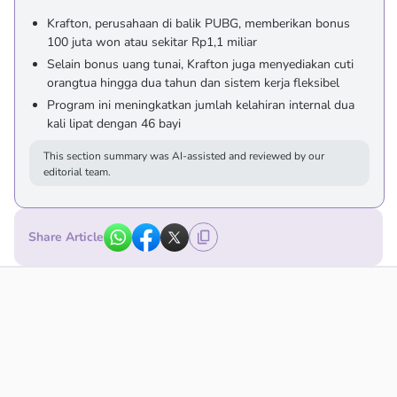
Krafton, perusahaan di balik PUBG, memberikan bonus
100 juta won atau sekitar Rp1,1 miliar
Selain bonus uang tunai, Krafton juga menyediakan cuti
orangtua hingga dua tahun dan sistem kerja fleksibel
Program ini meningkatkan jumlah kelahiran internal dua
kali lipat dengan 46 bayi
This section summary was AI-assisted and reviewed by our
editorial team.
Share Article