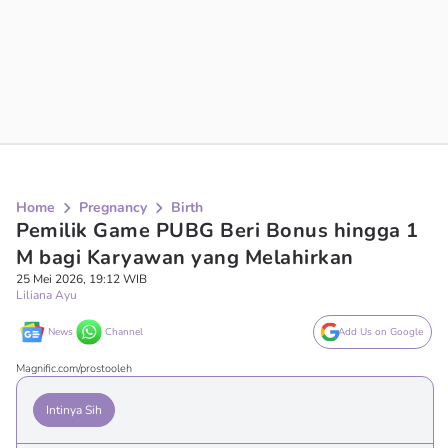
Home
Pregnancy
Birth
Pemilik Game PUBG Beri Bonus hingga 1
M bagi Karyawan yang Melahirkan
25 Mei 2026, 19:12 WIB
Liliana Ayu
News
Channel
Add Us on Google
Magnific.com/prostooleh
Intinya Sih