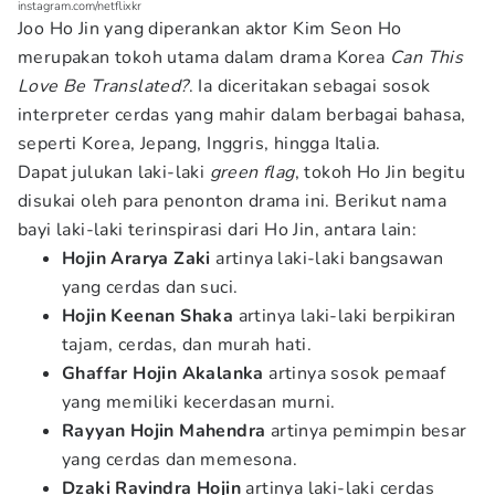
instagram.com/netflixkr
Joo Ho Jin yang diperankan aktor Kim Seon Ho
merupakan tokoh utama dalam drama Korea
Can This
Love Be Translated?
. Ia diceritakan sebagai sosok
interpreter cerdas yang mahir dalam berbagai bahasa,
seperti Korea, Jepang, Inggris, hingga Italia.
Dapat julukan laki-laki
green flag
, tokoh Ho Jin begitu
disukai oleh para penonton drama ini. Berikut nama
bayi laki-laki terinspirasi dari Ho Jin, antara lain:
Hojin Ararya Zaki
artinya laki-laki bangsawan
yang cerdas dan suci.
Hojin Keenan Shaka
artinya laki-laki berpikiran
tajam, cerdas, dan murah hati.
Ghaffar Hojin Akalanka
artinya sosok pemaaf
yang memiliki kecerdasan murni.
Rayyan Hojin Mahendra
artinya pemimpin besar
yang cerdas dan memesona.
Dzaki Ravindra Hojin
artinya laki-laki cerdas