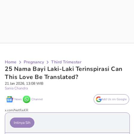
Home
Pregnancy
Third Trimester
25 Nama Bayi Laki-Laki Terinspirasi Can
This Love Be Translated?
21 Jan 2026, 13:08 WIB
Sania Chandra
News
Channel
Add Us on Google
x.com/NetflixKR
Intinya Sih