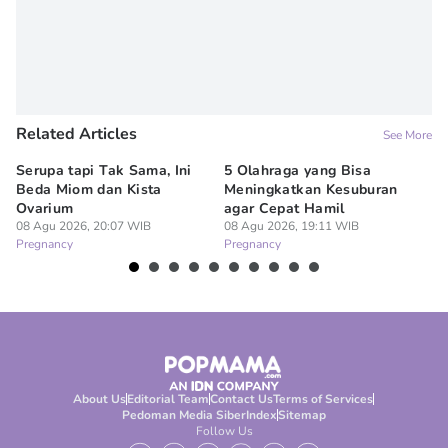
Related Articles
See More
Serupa tapi Tak Sama, Ini
5 Olahraga yang Bisa
6
Beda Miom dan Kista
Meningkatkan Kesuburan
Vi
Ovarium
agar Cepat Hamil
M
08 Agu 2026, 20:07 WIB
08 Agu 2026, 19:11 WIB
08
Pregnancy
Pregnancy
Pr
About Us
Editorial Team
Contact Us
Terms of Services
Pedoman Media Siber
Index
Sitemap
Follow Us