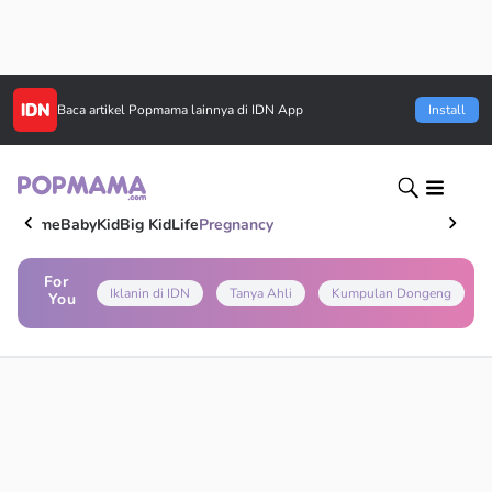
Baca artikel
Popmama
lainnya di IDN App
Install
Home
Baby
Kid
Big Kid
Life
Pregnancy
For
Iklanin di IDN
Tanya Ahli
Kumpulan Dongeng
You