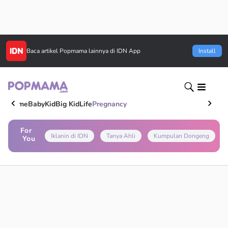
Baca artikel
Popmama
lainnya di IDN App
Install
Home
Baby
Kid
Big Kid
Life
Pregnancy
For
Iklanin di IDN
Tanya Ahli
Kumpulan Dongeng
You