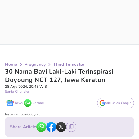
Home
Pregnancy
Third Trimester
30 Nama Bayi Laki-Laki Terinspirasi
Doyoung NCT 127, Jawa Keraton
28 Agu 2024, 20:48 WIB
Sania Chandra
News
Channel
Add Us on Google
Instagram.com/do0_nct
Share Article