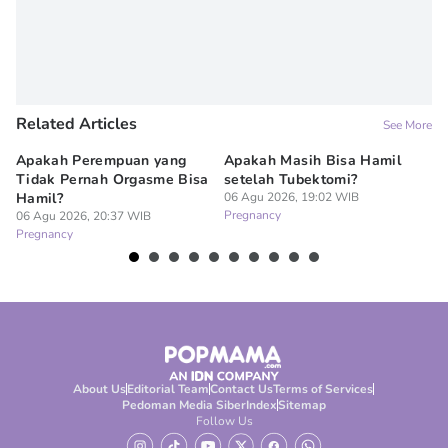
Related Articles
See More
Apakah Perempuan yang
Apakah Masih Bisa Hamil
Do
Tidak Pernah Orgasme Bisa
setelah Tubektomi?
Se
Hamil?
06 Agu 2026, 19:02 WIB
La
Pregnancy
06 Agu 2026, 20:37 WIB
06
Pregnancy
Pr
About Us
Editorial Team
Contact Us
Terms of Services
Pedoman Media Siber
Index
Sitemap
Follow Us