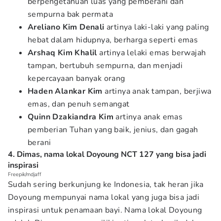
berpengetahuan luas yang pemberani dan
sempurna bak permata
Areliano
Kim
Denali
artinya laki-laki yang paling
hebat dalam hidupnya, berharga seperti emas
Arshaq
Kim
Khalil
artinya lelaki emas berwajah
tampan, bertubuh sempurna, dan menjadi
kepercayaan banyak orang
Haden Alankar
Kim
artinya anak tampan, berjiwa
emas, dan penuh semangat
Quinn Dzakiandra
Kim
artinya anak emas
pemberian Tuhan yang baik, jenius, dan gagah
berani
4. Dimas, nama lokal Doyoung NCT 127 yang bisa jadi
inspirasi
Freepik/mdjaff
Sudah sering berkunjung ke Indonesia, tak heran jika
Doyoung mempunyai nama lokal yang juga bisa jadi
inspirasi untuk penamaan bayi. Nama lokal Doyoung