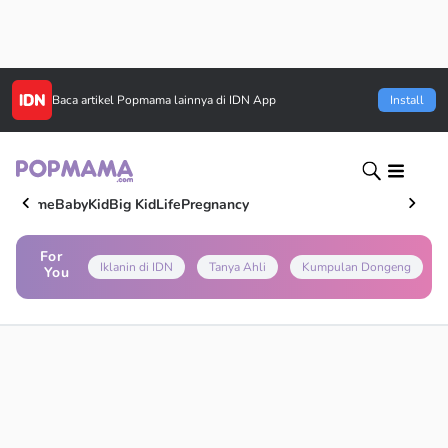
Baca artikel
Popmama
lainnya di IDN App
Install
Home
Baby
Kid
Big Kid
Life
Pregnancy
For
Iklanin di IDN
Tanya Ahli
Kumpulan Dongeng
You