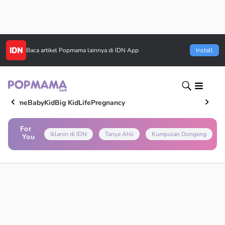
Baca artikel
Popmama
lainnya di IDN App
Install
Home
Baby
Kid
Big Kid
Life
Pregnancy
For
Iklanin di IDN
Tanya Ahli
Kumpulan Dongeng
You