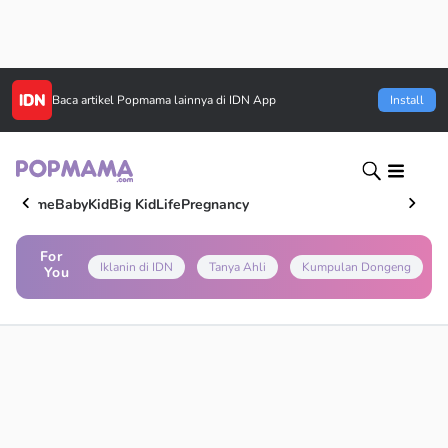
Baca artikel
Popmama
lainnya di IDN App
Install
Home
Baby
Kid
Big Kid
Life
Pregnancy
For
Iklanin di IDN
Tanya Ahli
Kumpulan Dongeng
You