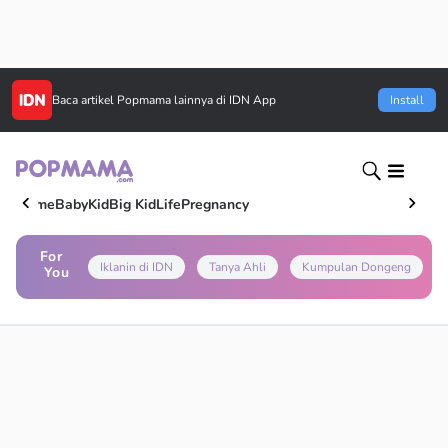
Baca artikel
Popmama
lainnya di IDN App
Install
Home
Baby
Kid
Big Kid
Life
Pregnancy
For
Iklanin di IDN
Tanya Ahli
Kumpulan Dongeng
You