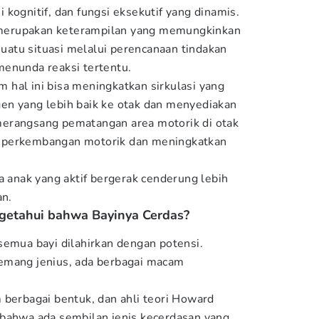
kognitif, dan fungsi eksekutif yang dinamis.
ni merupakan keterampilan yang memungkinkan
 suatu situasi melalui perencanaan tindakan
menunda reaksi tertentu.
am hal ini bisa meningkatkan sirkulasi yang
en yang lebih baik ke otak dan menyediakan
i merangsang pematangan area motorik di otak
 perkembangan motorik dan meningkatkan
a anak yang aktif bergerak cenderung lebih
an.
etahui bahwa Bayinya Cerdas?
semua bayi dilahirkan dengan potensi.
emang jenius, ada berbagai macam
 berbagai bentuk, dan ahli teori Howard
 bahwa ada sembilan jenis kecerdasan yang