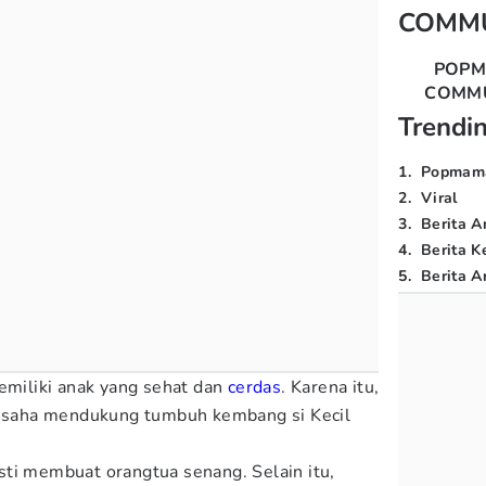
COMM
POP
COMM
Trendi
1
.
Popmam
2
.
Viral
3
.
Berita A
4
.
Berita K
5
.
Berita Ar
memiliki anak yang sehat dan
cerdas
. Karena itu,
erusaha mendukung tumbuh kembang si Kecil
ti membuat orangtua senang. Selain itu,