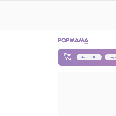
For
Iklanin di IDN
Tanya
You