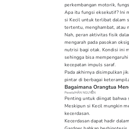
perkembangan motorik, fungsi 
Apa itu fungsi eksekutif? I
si Kecil untuk terlibat dalam
tertentu, menghambat, atau 
Nah, peran aktivitas fisik dal
mengarah pada pasokan oksig
nutrisi bagi otak. Kondisi in
sehingga bisa mempengaruhi
kecepatan impuls saraf.
Pada akhirnya disimpulkan jik
pintar di berbagai keterampil
Bagaimana Orangtua Meng
Pexels/HÂN NGUYỄN
Penting untuk diingat bahwa 
Meskipun si Kecil mungkin m
kecerdasan.
Kecerdasan dapat hadir dalam
Gardner bahkan berhipotesis