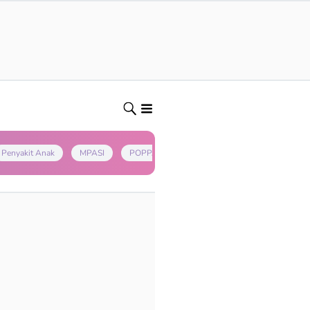
Penyakit Anak
MPASI
POPPAPA