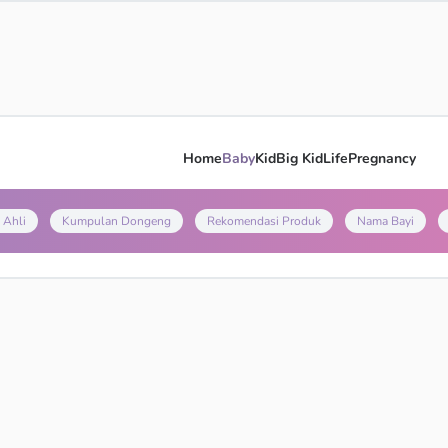
Home
Baby
Kid
Big Kid
Life
Pregnancy
 Ahli
Kumpulan Dongeng
Rekomendasi Produk
Nama Bayi