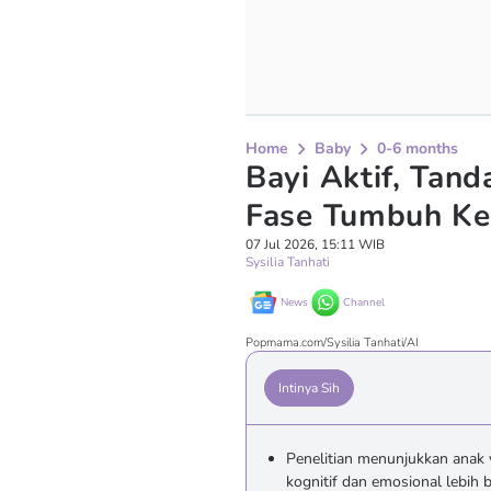
Home
Baby
0-6 months
Bayi Aktif, Tan
Fase Tumbuh Ke
07 Jul 2026, 15:11 WIB
Sysilia Tanhati
News
Channel
Popmama.com/Sysilia Tanhati/AI
Intinya Sih
Penelitian menunjukkan anak y
kognitif dan emosional lebih b