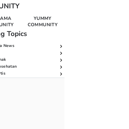
UNITY
MAMA
YUMMY
UNITY
COMMUNITY
ng Topics
a News
nak
esehatan
tis