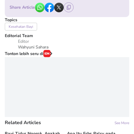
Share Article
Topics
Kesehatan Bayi
Editorial Team
Editor
Wahyuni Sahara
Tonton lebih seru di
Related Articles
See More
Bayi Tidur Ngorok, Apakah
Apa Itu Erbs Palsy pada
Um