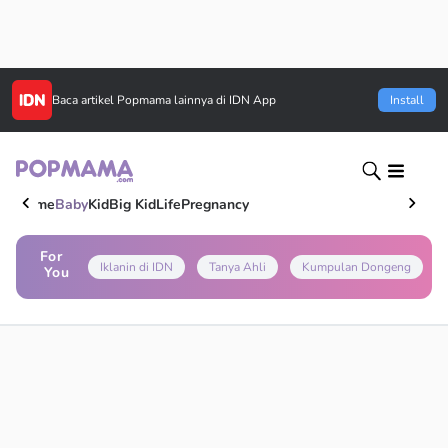
Baca artikel
Popmama
lainnya di IDN App
Install
Home
Baby
Kid
Big Kid
Life
Pregnancy
For
Iklanin di IDN
Tanya Ahli
Kumpulan Dongeng
You