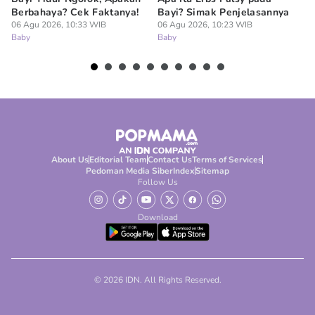
Berbahaya? Cek Faktanya!
Bayi? Simak Penjelasannya
Me
06 Agu 2026, 10:33 WIB
06 Agu 2026, 10:23 WIB
L
Baby
Baby
06
Ba
About Us
Editorial Team
Contact Us
Terms of Services
Pedoman Media Siber
Index
Sitemap
Follow Us
Download
© 2026 IDN. All Rights Reserved.