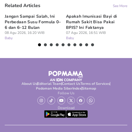
Related Articles
See More
Jangan Sampai Salah, Ini
Apakah Imunisasi Bayi di
Me
Perbedaan Susu Formula 0–
Rumah Sakit Bisa Pakai
Ba
6 dan 6–12 Bulan
BPJS? Ini Faktanya
ha
08 Agu 2026, 16:20 WIB
07 Agu 2026, 16:51 WIB
07
Baby
Baby
Ba
About Us
Editorial Team
Contact Us
Terms of Services
Pedoman Media Siber
Index
Sitemap
Follow Us
Download