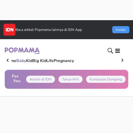
Baca artikel
Popmama
lainnya di IDN App
Install
Home
Baby
Kid
Big Kid
Life
Pregnancy
For
Iklanin di IDN
Tanya Ahli
Kumpulan Dongeng
You