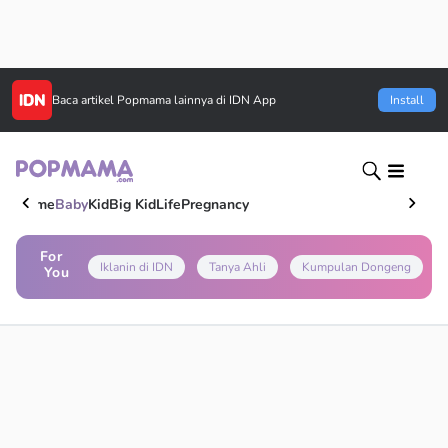
Baca artikel
Popmama
lainnya di IDN App
Install
Home
Baby
Kid
Big Kid
Life
Pregnancy
For
Iklanin di IDN
Tanya Ahli
Kumpulan Dongeng
You