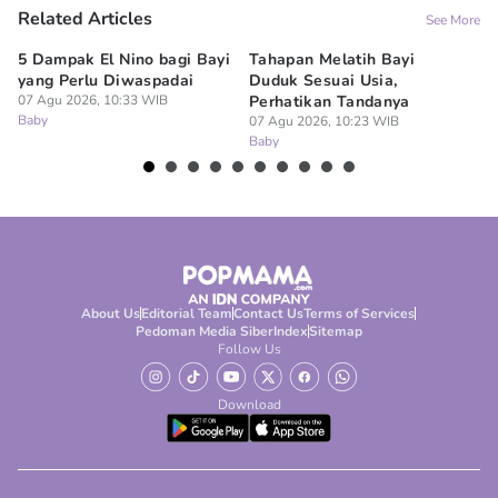
Related Articles
See More
5 Dampak El Nino bagi Bayi
Tahapan Melatih Bayi
Um
yang Perlu Diwaspadai
Duduk Sesuai Usia,
Ma
07 Agu 2026, 10:33 WIB
Perhatikan Tandanya
K
Baby
07 Agu 2026, 10:23 WIB
07
Baby
Ba
About Us
Editorial Team
Contact Us
Terms of Services
Pedoman Media Siber
Index
Sitemap
Follow Us
Download