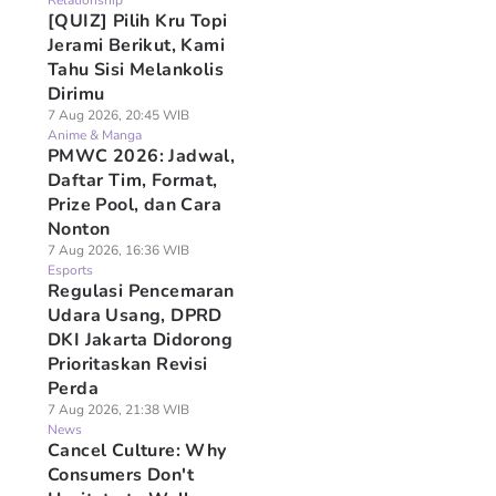
Relationship
[QUIZ] Pilih Kru Topi
Jerami Berikut, Kami
Tahu Sisi Melankolis
Dirimu
7 Aug 2026, 20:45 WIB
Anime & Manga
PMWC 2026: Jadwal,
Daftar Tim, Format,
Prize Pool, dan Cara
Nonton
7 Aug 2026, 16:36 WIB
Esports
Regulasi Pencemaran
Udara Usang, DPRD
DKI Jakarta Didorong
Prioritaskan Revisi
Perda
7 Aug 2026, 21:38 WIB
News
Cancel Culture: Why
Consumers Don't