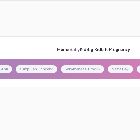
Home
Baby
Kid
Big Kid
Life
Pregnancy
 Ahli
Kumpulan Dongeng
Rekomendasi Produk
Nama Bayi