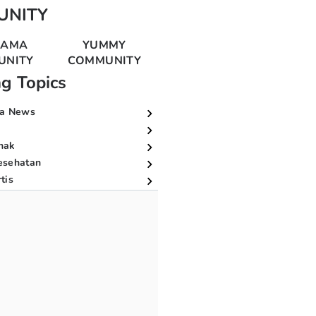
UNITY
MAMA
YUMMY
UNITY
COMMUNITY
ng Topics
a News
nak
esehatan
tis