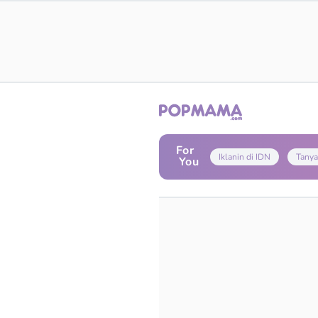
For
Iklanin di IDN
Tanya
You