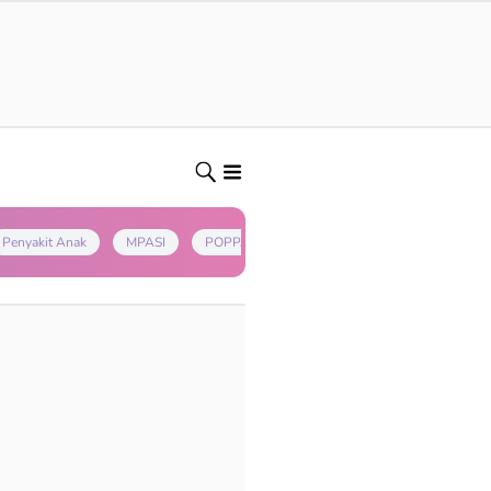
Penyakit Anak
MPASI
POPPAPA