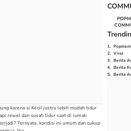
COMM
POP
COMM
Trendi
1
.
Popmam
2
.
Viral
3
.
Berita A
4
.
Berita K
5
.
Berita Ar
g karena si Kecil justru lebih mudah tidur
tapi rewel dan susah tidur saat di rumah
 terjadi? Ternyata, kondisi ini umum dan cukup
angtua, lho.