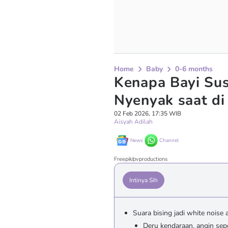
Home
Baby
0-6 months
Kenapa Bayi Sus
Nyenyak saat di
02 Feb 2026, 17:35 WIB
Aisyah Adilah
News
Channel
Freepik/pvproductions
Intinya Sih
Suara bising jadi white noise 
Deru kendaraan, angin sep