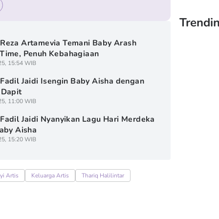
Trendi
Reza Artamevia Temani Baby Arash
Time, Penuh Kebahagiaan
25, 15:54 WIB
adil Jaidi Isengin Baby Aisha dengan
 Dapit
25, 11:00 WIB
adil Jaidi Nyanyikan Lagu Hari Merdeka
aby Aisha
25, 15:20 WIB
yi Artis
Keluarga Artis
Thariq Halilintar