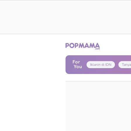
For
Iklanin di IDN
Tanya
You