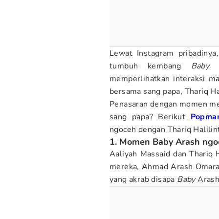
Lewat Instagram pribadiny
tumbuh kembang
Baby
A
memperlihatkan interaksi m
bersama sang papa, Thariq Hal
Penasaran dengan momen 
sang papa? Berikut
Popma
ngoceh dengan Thariq Halilint
1. Momen Baby Arash ngoc
Aaliyah Massaid dan Thariq 
mereka, Ahmad Arash Omara Th
yang akrab disapa
Baby
Arash 