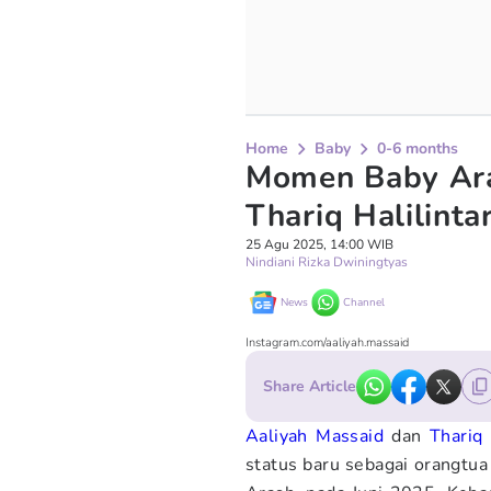
Home
Baby
0-6 months
Momen Baby Ar
Thariq Halilinta
25 Agu 2025, 14:00 WIB
Nindiani Rizka Dwiningtyas
News
Channel
Instagram.com/aaliyah.massaid
Share Article
Aaliyah Massaid
dan
Thariq 
status baru sebagai orangtua