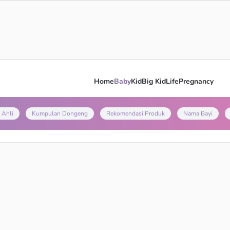
Home
Baby
Kid
Big Kid
Life
Pregnancy
 Ahli
Kumpulan Dongeng
Rekomendasi Produk
Nama Bayi