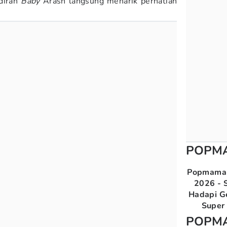
diran
Baby
Arash langsung menarik perhatian
POPM
Popmama 
2026 - S
Hadapi G
Super 
POPM