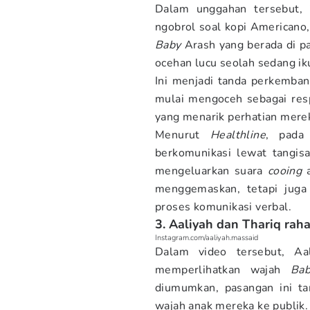
Dalam unggahan tersebut,
ngobrol soal kopi Americano
Baby
Arash yang berada di p
ocehan lucu seolah sedang ik
Ini menjadi tanda perkemba
mulai mengoceh sebagai resp
yang menarik perhatian mere
Menurut
Healthline
, pada
berkomunikasi lewat tangis
mengeluarkan suara
cooing
a
menggemaskan, tetapi jug
proses komunikasi verbal.
3. Aaliyah dan Thariq rah
Instagram.com/aaliyah.massaid
Dalam video tersebut, Aal
memperlihatkan wajah
Bab
diumumkan, pasangan ini t
wajah anak mereka ke publik.