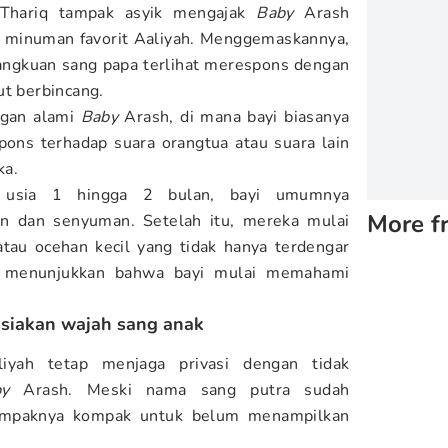
 Thariq tampak asyik mengajak
Baby
Arash
, minuman favorit Aaliyah. Menggemaskannya,
angkuan sang papa terlihat merespons dengan
ut berbincang.
ngan alami
Baby
Arash, di mana bayi biasanya
ons terhadap suara orangtua atau suara lain
ka.
 usia 1 hingga 2 bulan, bayi umumnya
More f
an dan senyuman. Setelah itu, mereka mulai
tau ocehan kecil yang tidak hanya terdengar
a menunjukkan bahwa bayi mulai memahami
asiakan wajah sang anak
iyah tetap menjaga privasi dengan tidak
y
Arash. Meski nama sang putra sudah
ampaknya kompak untuk belum menampilkan