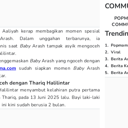
COMM
POP
COMM
a, Aaliyah kerap membagikan momen spesial
Trendi
rash. Dalam unggahan terbarunya, ia
1
.
Popmam
anis saat
Baby
Arash tampak asyik mengoceh
2
.
Viral
ilintar.
3
.
Berita A
menggemaskan
Baby
Arash yang ngoceh dengan
4
.
Berita K
ma.com
sudah siapkan momen
Baby
Arash
5
.
Berita Ar
ar.
eh dengan Thariq Halilintar
Halilintar menyambut kelahiran putra pertama
ariq, pada 13 Juni 2025 lalu. Bayi laki-laki
ini kini sudah berusia 2 bulan.