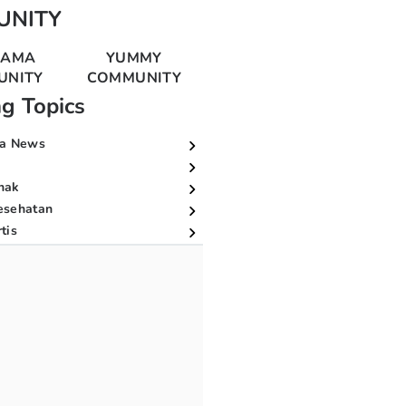
UNITY
MAMA
YUMMY
UNITY
COMMUNITY
ng Topics
a News
nak
esehatan
tis