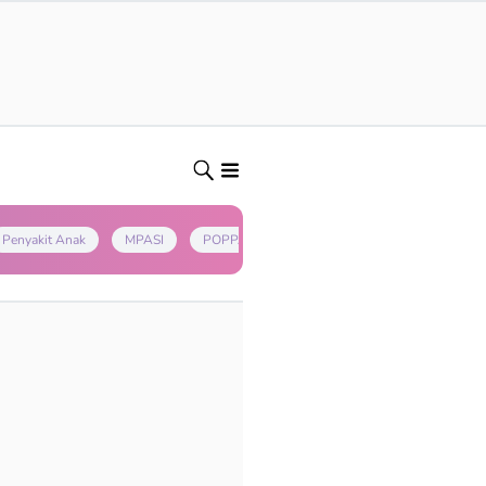
Penyakit Anak
MPASI
POPPAPA