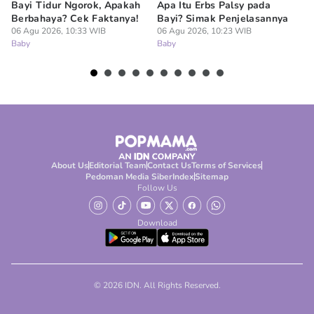
Bayi Tidur Ngorok, Apakah
Apa Itu Erbs Palsy pada
Um
Berbahaya? Cek Faktanya!
Bayi? Simak Penjelasannya
Me
06 Agu 2026, 10:33 WIB
06 Agu 2026, 10:23 WIB
L
Baby
Baby
06
Ba
About Us
Editorial Team
Contact Us
Terms of Services
Pedoman Media Siber
Index
Sitemap
Follow Us
Download
© 2026 IDN. All Rights Reserved.