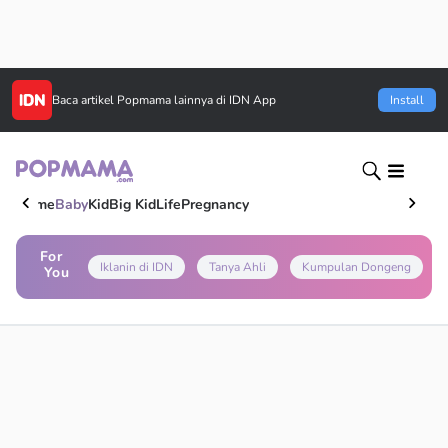
Baca artikel
Popmama
lainnya di IDN App
Install
Home
Baby
Kid
Big Kid
Life
Pregnancy
For
Iklanin di IDN
Tanya Ahli
Kumpulan Dongeng
You