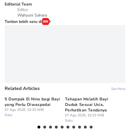
Editorial Team
Editor
Wahyuni Sahara
Tonton lebih seru di
Related Articles
See More
5 Dampak El Nino bagi Bayi
Tahapan Melatih Bayi
Um
yang Perlu Diwaspadai
Duduk Sesuai Usia,
Ma
07 Agu 2026, 10:33 WIB
Perhatikan Tandanya
K
Baby
07 Agu 2026, 10:23 WIB
07
Baby
Ba