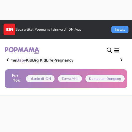
Baca artikel
Popmama
lainnya di IDN App
Install
Home
Baby
Kid
Big Kid
Life
Pregnancy
For
Iklanin di IDN
Tanya Ahli
Kumpulan Dongeng
You