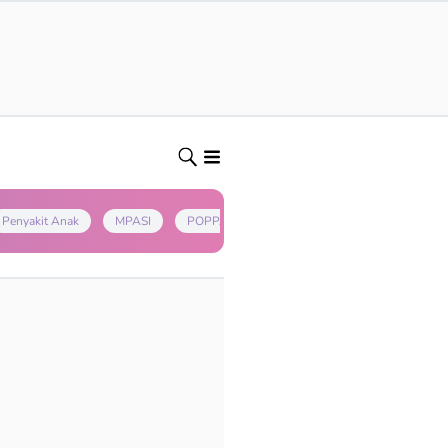
Penyakit Anak
MPASI
POPPAPA