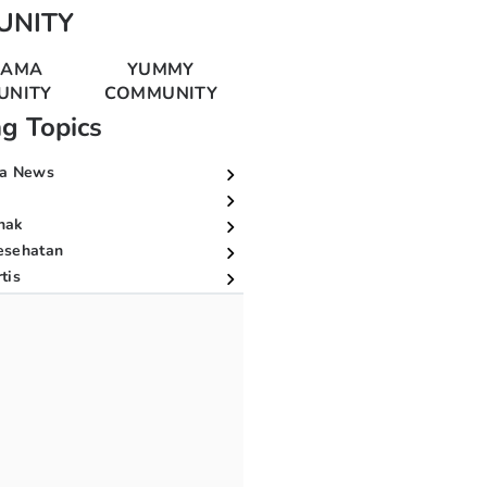
UNITY
MAMA
YUMMY
UNITY
COMMUNITY
ng Topics
a News
nak
esehatan
tis