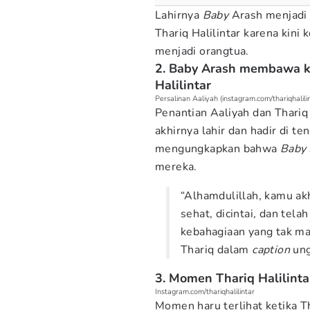
Lahirnya
Baby
Arash menjadi 
Thariq Halilintar karena kin
menjadi orangtua.
2. Baby Arash membawa k
Halilintar
Persalinan Aaliyah (instagram.com/thariqhalilin
Penantian Aaliyah dan Thariq 
akhirnya lahir dan hadir di t
mengungkapkan bahwa
Baby
mereka.
“Alhamdulillah, kamu ak
sehat, dicintai, dan tel
kebahagiaan yang tak ma
Thariq dalam
caption
ung
3. Momen Thariq Halilint
Instagram.com/thariqhalilintar
Momen haru terlihat ketika T