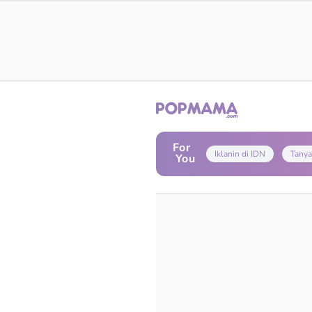
For
Iklanin di IDN
Tanya
You