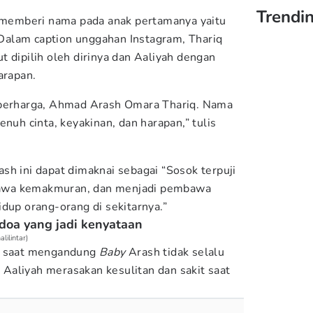
Trendi
r memberi nama pada anak pertamanya yaitu
alam caption unggahan Instagram, Thariq
 dipilih oleh dirinya dan Aaliyah dengan
arapan.
 berharga, Ahmad Arash Omara Thariq. Nama
enuh cinta, keyakinan, dan harapan,” tulis
sh ini dapat dimaknai sebagai “Sosok terpuji
awa kemakmuran, dan menjadi pembawa
dup orang-orang di sekitarnya.”
doa yang jadi kenyataan
lilintar)
ah saat mengandung
Baby
Arash tidak selalu
Aaliyah merasakan kesulitan dan sakit saat