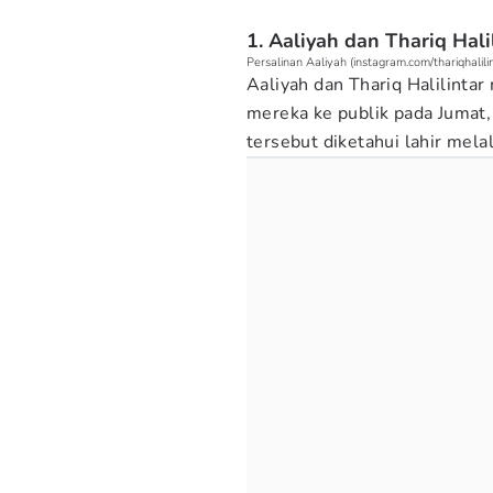
1. Aaliyah dan Thariq Hal
Persalinan Aaliyah (instagram.com/thariqhalilin
Aaliyah dan Thariq Halilint
mereka ke publik pada Jumat, 
tersebut diketahui lahir mela