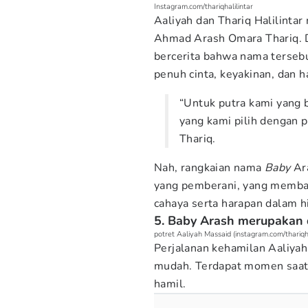
Instagram.com/thariqhalilintar
Aaliyah dan Thariq Halilinta
Ahmad Arash Omara Thariq. D
bercerita bahwa nama tersebut
penuh cinta, keyakinan, dan h
“Untuk putra kami yang
yang kami pilih dengan p
Thariq.
Nah, rangkaian nama
Baby
Ara
yang pemberani, yang memb
cahaya serta harapan dalam hi
5. Baby Arash merupakan 
potret Aaliyah Massaid (instagram.com/thariqha
Perjalanan kehamilan Aaliy
mudah. Terdapat momen saat 
hamil.