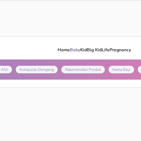
Home
Baby
Kid
Big Kid
Life
Pregnancy
 Ahli
Kumpulan Dongeng
Rekomendasi Produk
Nama Bayi