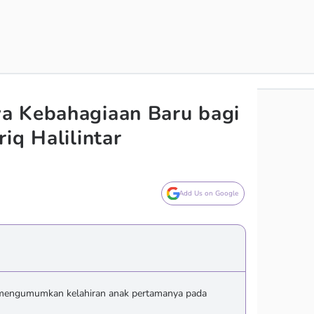
a Kebahagiaan Baru bagi
iq Halilintar
Add Us on Google
ar mengumumkan kelahiran anak pertamanya pada