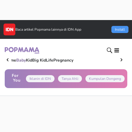
Baca artikel
Popmama
lainnya di IDN App
Install
Home
Baby
Kid
Big Kid
Life
Pregnancy
For
Iklanin di IDN
Tanya Ahli
Kumpulan Dongeng
You