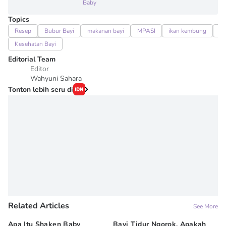
Baby
Topics
Resep
Bubur Bayi
makanan bayi
MPASI
ikan kembung
R
Kesehatan Bayi
Editorial Team
Editor
Wahyuni Sahara
Tonton lebih seru di
Related Articles
See More
Apa Itu Shaken Baby
Bayi Tidur Ngorok, Apakah
Ap