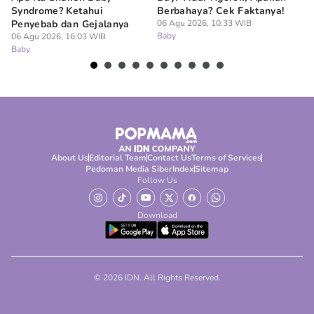
Syndrome? Ketahui
Berbahaya? Cek Faktanya!
Ba
Penyebab dan Gejalanya
06 Agu 2026, 10:33 WIB
06
Baby
Ba
06 Agu 2026, 16:03 WIB
Baby
About Us
Editorial Team
Contact Us
Terms of Services
Pedoman Media Siber
Index
Sitemap
Follow Us
Download
© 2026 IDN. All Rights Reserved.