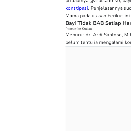
pribadinya @ardisantoso, bay
konstipasi
. Penjelasannya s
Mama pada ulasan berikut ini
Bayi Tidak BAB Setiap Har
Pexels/Yan Krukau
Menurut dr. Ardi Santoso, M.K
belum tentu ia mengalami kon