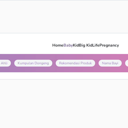
Home
Baby
Kid
Big Kid
Life
Pregnancy
 Ahli
Kumpulan Dongeng
Rekomendasi Produk
Nama Bayi