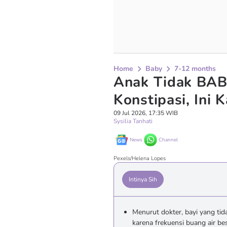
Home
Baby
7-12 months
Anak Tidak BAB
Konstipasi, Ini 
09 Jul 2026, 17:35 WIB
Sysilia Tanhati
News
Channel
Pexels/Helena Lopes
Intinya Sih
Menurut dokter, bayi yang tid
karena frekuensi buang air be