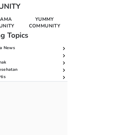
UNITY
MAMA
YUMMY
UNITY
COMMUNITY
ng Topics
a News
nak
esehatan
tis