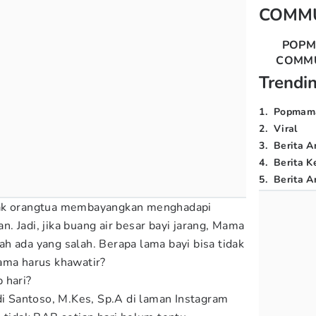
COMM
POP
COMM
Trendi
1
.
Popmam
2
.
Viral
3
.
Berita A
4
.
Berita K
5
.
Berita Ar
ak orangtua membayangkan menghadapi
 Jadi, jika buang air besar bayi jarang, Mama
h ada yang salah. Berapa lama bayi bisa tidak
ama harus khawatir?
 hari?
di Santoso, M.Kes, Sp.A di laman Instagram