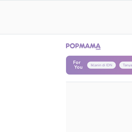
For
Iklanin di IDN
Tanya
You