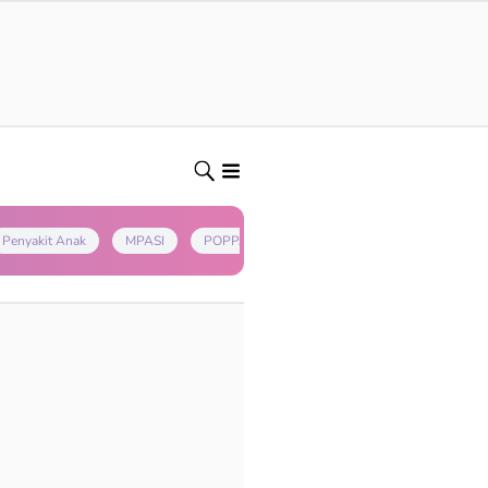
Penyakit Anak
MPASI
POPPAPA