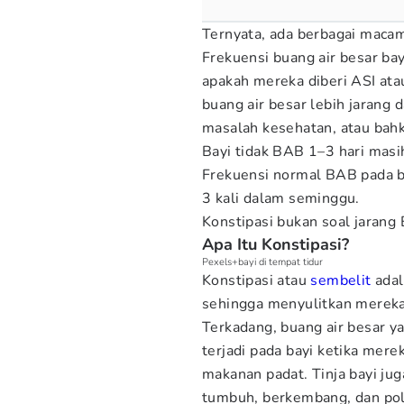
Ternyata, ada berbagai macam
Frekuensi buang air besar ba
apakah mereka diberi ASI ata
buang air besar lebih jarang 
masalah kesehatan, atau bahk
Bayi tidak BAB 1–3 hari masi
Frekuensi normal BAB pada ba
3 kali dalam seminggu.
Konstipasi bukan soal jarang B
Apa Itu Konstipasi?
Pexels+bayi di tempat tidur
Konstipasi atau
sembelit
adal
sehingga menyulitkan mereka 
Terkadang, buang air besar 
terjadi pada bayi ketika mere
makanan padat. Tinja bayi ju
tumbuh, berkembang, dan po