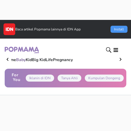
Baca artikel
Popmama
lainnya di IDN App
Install
Home
Baby
Kid
Big Kid
Life
Pregnancy
For
Iklanin di IDN
Tanya Ahli
Kumpulan Dongeng
You