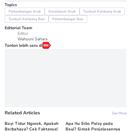
Topics
Perkembangan Anak
Kecerdasan Anak
Tumbuh Kembang Anak
Tumbuh Kembang Bayi
Perkembangan Bayi
Editorial Team
Editor
Wahyuni Sahara
Tonton lebih seru di
Related Articles
See More
Bayi Tidur Ngorok, Apakah
Apa Itu Erbs Palsy pada
Um
Berbahaya? Cek Faktanya!
Bayi? Simak Penjelasannya
Me