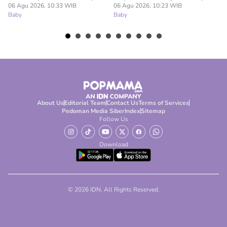
06 Agu 2026, 10:33 WIB
06 Agu 2026, 10:23 WIB
L
Baby
Baby
06
Ba
About Us
Editorial Team
Contact Us
Terms of Services
Pedoman Media Siber
Index
Sitemap
Follow Us
Download
© 2026 IDN. All Rights Reserved.