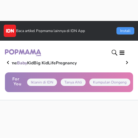
Baca artikel
Popmama
lainnya di IDN App
Install
Home
Baby
Kid
Big Kid
Life
Pregnancy
For
Iklanin di IDN
Tanya Ahli
Kumpulan Dongeng
You