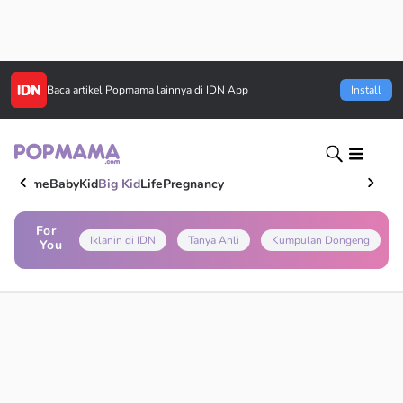
Baca artikel
Popmama
lainnya di IDN App
Install
Home
Baby
Kid
Big Kid
Life
Pregnancy
For
Iklanin di IDN
Tanya Ahli
Kumpulan Dongeng
You