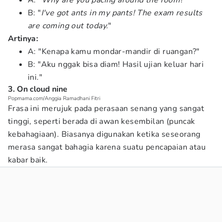
A: "
Why are you pacing around the room
?"
B: "
I've got ants in my pants! The exam results
are coming out today.
"
Artinya:
A: "Kenapa kamu mondar-mandir di ruangan?"
B: "Aku nggak bisa diam! Hasil ujian keluar hari
ini."
3. On cloud nine
Popmama.com/Anggia Ramadhani Fitri
Frasa ini merujuk pada perasaan senang yang sangat
tinggi, seperti berada di awan kesembilan (puncak
kebahagiaan). Biasanya digunakan ketika seseorang
merasa sangat bahagia karena suatu pencapaian atau
kabar baik.