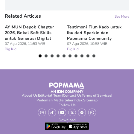
Related Articles
See More
AYIMUN Depok Chapter
Testimoni Film Kado untuk
1
2026, Bekal Soft Skills
Ibu dari Sparkle dan
M
untuk Generasi Digital
Popmama Community
Te
07 Agu 2026, 11:53 WIB
07 Agu 2026, 10:58 WIB
07
Big Kid
Big Kid
Bi
About Us
Editorial Team
Contact Us
Terms of Services
Pedoman Media Siber
Index
Sitemap
Follow Us
Download