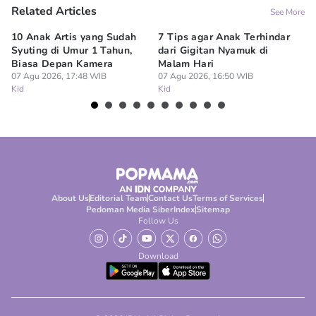
Related Articles
See More
10 Anak Artis yang Sudah
7 Tips agar Anak Terhindar
Re
Syuting di Umur 1 Tahun,
dari Gigitan Nyamuk di
H
Biasa Depan Kamera
Malam Hari
Ca
07 Agu 2026, 17:48 WIB
07 Agu 2026, 16:50 WIB
07
Kid
Kid
Ki
About Us
Editorial Team
Contact Us
Terms of Services
Pedoman Media Siber
Index
Sitemap
Follow Us
Download