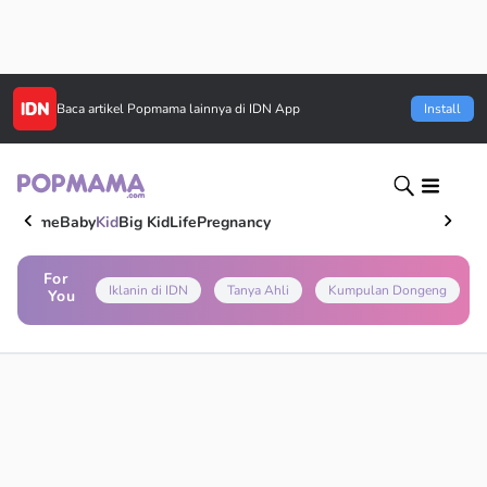
Baca artikel
Popmama
lainnya di IDN App
Install
Home
Baby
Kid
Big Kid
Life
Pregnancy
For
Iklanin di IDN
Tanya Ahli
Kumpulan Dongeng
You