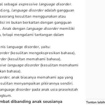
nal sebagai
expressive language disorder.
od.org,
language disorder
adalah gangguan
seorang kesulitan menggunakan atau
isi ini bukan berkaitan dengan gangguan
n. Anak dengan
language disorder
memiliki
a, tetapi mengalami tantangan dalam
nis language disorder, yaitu:
order
(kesulitan mengekspresikan bahasa),
rder
(kesulitan memahami bahasa),
ive language disorder
(kesulitan memahami
kan bahasa).
sorder
, anak biasanya memahami apa yang
kesulitan menyampaikan pikirannya sendiri.
e language disorder pada anak usia prasekolah
ngkum.
lambat dibanding anak seusianya
Tonton lebih