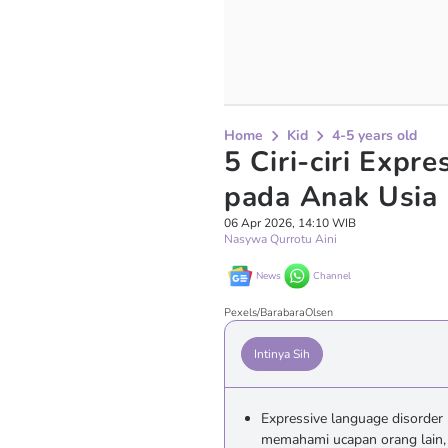
Home
Kid
4-5 years old
5 Ciri-ciri Expr
pada Anak Usia
06 Apr 2026, 14:10 WIB
Nasywa Qurrotu Aini
News
Channel
Pexels/BarabaraOlsen
Intinya Sih
Expressive language disorder
memahami ucapan orang lain,