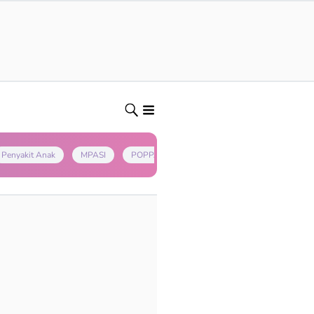
Penyakit Anak
MPASI
POPPAPA