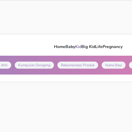
Home
Baby
Kid
Big Kid
Life
Pregnancy
 Ahli
Kumpulan Dongeng
Rekomendasi Produk
Nama Bayi