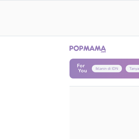
For
Iklanin di IDN
Tanya
You