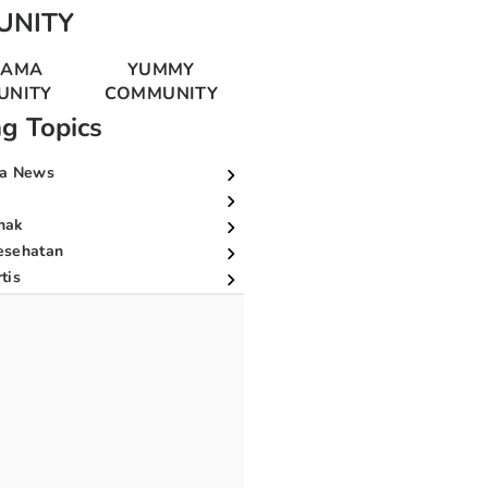
UNITY
MAMA
YUMMY
UNITY
COMMUNITY
ng Topics
a News
nak
esehatan
tis