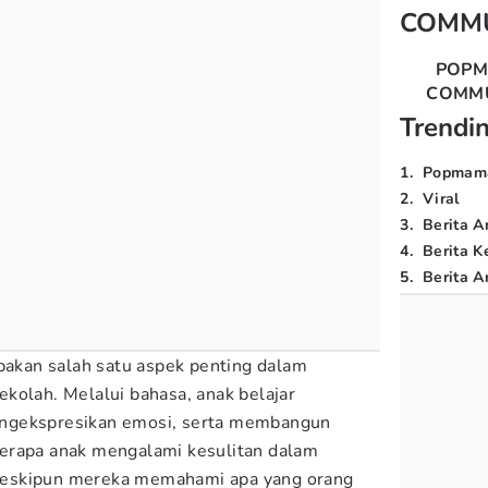
COMM
POP
COMM
Trendi
1
.
Popmam
2
.
Viral
3
.
Berita A
4
.
Berita K
5
.
Berita Ar
kan salah satu aspek penting dalam
kolah. Melalui bahasa, anak belajar
ngekspresikan emosi, serta membangun
erapa anak mengalami kesulitan dalam
eskipun mereka memahami apa yang orang