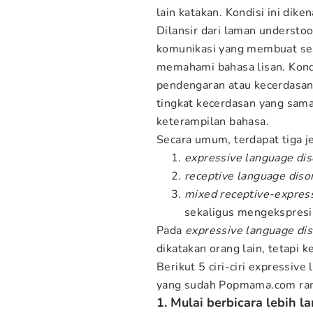
lain katakan. Kondisi ini dike
Dilansir dari laman understo
komunikasi yang membuat se
memahami bahasa lisan. Kond
pendengaran atau kecerdasa
tingkat kecerdasan yang sam
keterampilan bahasa.
Secara umum, terdapat tiga je
expressive language dis
receptive language diso
mixed receptive-express
sekaligus mengekspresi
Pada
expressive language di
dikatakan orang lain, tetapi 
Berikut 5 ciri-ciri expressiv
yang sudah Popmama.com ra
1. Mulai berbicara lebih 