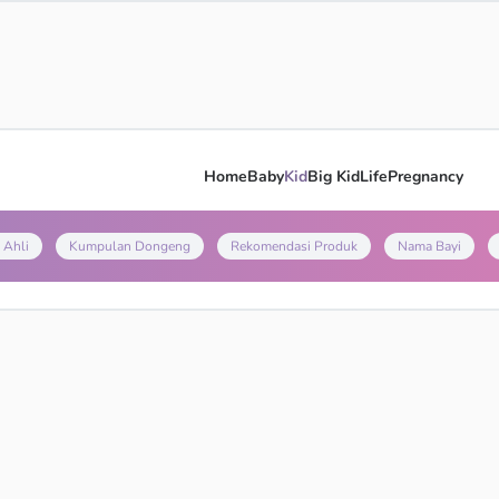
Home
Baby
Kid
Big Kid
Life
Pregnancy
 Ahli
Kumpulan Dongeng
Rekomendasi Produk
Nama Bayi