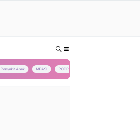
Penyakit Anak
MPASI
POPPAPA