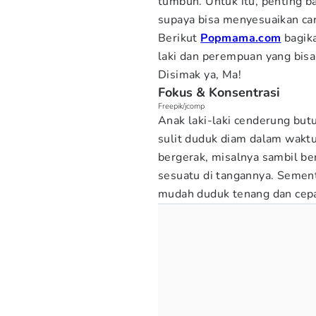
tumbuh. Untuk itu, penting 
supaya bisa menyesuaikan ca
Berikut
Popmama.com
bagik
laki dan perempuan yang bis
Disimak ya, Ma!
Fokus & Konsentrasi
Freepik/jcomp
Anak laki-laki cenderung butu
sulit duduk diam dalam waktu
bergerak, misalnya sambil b
sesuatu di tangannya. Semen
mudah duduk tenang dan cepa