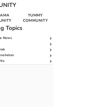
UNITY
MAMA
YUMMY
UNITY
COMMUNITY
ng Topics
a News
nak
esehatan
tis