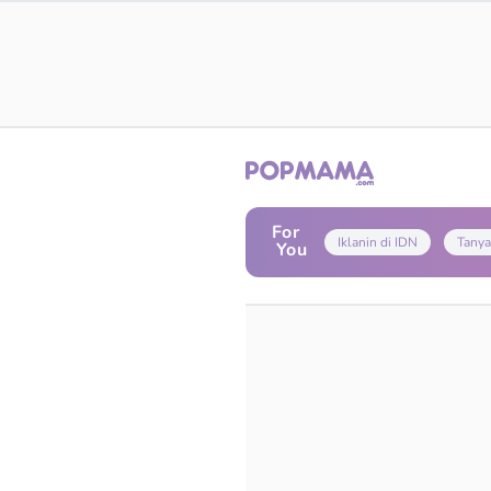
For
Iklanin di IDN
Tanya
You