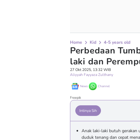
Home
Kid
4-5 years old
Perbedaan Tumb
laki dan Perem
27 Okt 2025, 13:32 WIB
Aliyyah Fayyaza Zulthany
News
Channel
Freepik
Intinya Sih
Anak laki-laki butuh gerakan
duduk tenang dan cepat menan