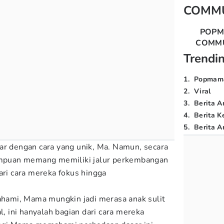
COMM
POP
COMM
Trendi
1
.
Popmam
2
.
Viral
3
.
Berita A
4
.
Berita K
5
.
Berita Ar
ar dengan cara yang unik, Ma. Namun, secara
rempuan memang memiliki jalur perkembangan
ari cara mereka fokus hingga
pahami, Mama mungkin jadi merasa anak sulit
l, ini hanyalah bagian dari cara mereka