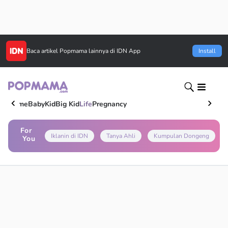
Baca artikel
Popmama
lainnya di IDN App
Install
Home
Baby
Kid
Big Kid
Life
Pregnancy
For
Iklanin di IDN
Tanya Ahli
Kumpulan Dongeng
You