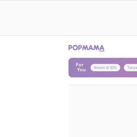
For
Iklanin di IDN
Tanya
You