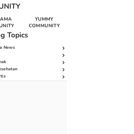
UNITY
MAMA
YUMMY
UNITY
COMMUNITY
ng Topics
a News
nak
esehatan
tis