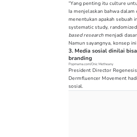
“Yang penting itu culture unt
Ia menjelaskan bahwa dalam d
menentukan apakah sebuah inf
systematic study, randomized 
based research
menjadi dasa
Namun sayangnya, konsep in
3. Media sosial dinilai bi
branding
Popmama.com/Onic Metheany
President Director Regenesi
Dermfluencer Movement hadir
sosial.