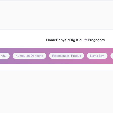
Home
Baby
Kid
Big Kid
Life
Pregnancy
 Ahli
Kumpulan Dongeng
Rekomendasi Produk
Nama Bayi