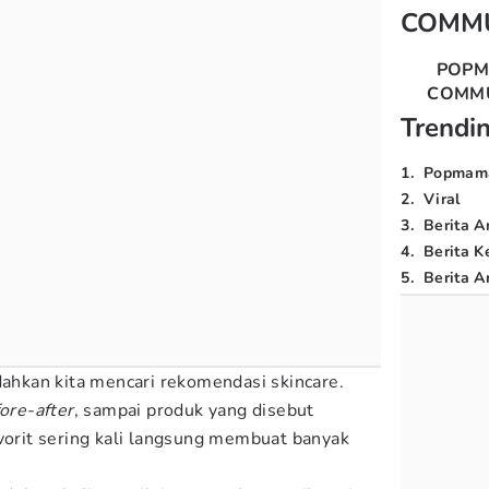
COMM
POP
COMM
Trendi
1
.
Popmam
2
.
Viral
3
.
Berita A
4
.
Berita K
5
.
Berita Ar
an kita mencari rekomendasi skincare.
ore-after
, sampai produk yang disebut
avorit sering kali langsung membuat banyak