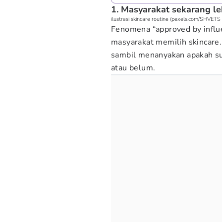
1. Masyarakat sekarang le
ilustrasi skincare routine (pexels.com/SHVETS
Fenomena “approved by influe
masyarakat memilih skincare.
sambil menanyakan apakah sua
atau belum.