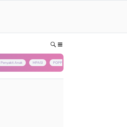
Penyakit Anak
MPASI
POPPAPA