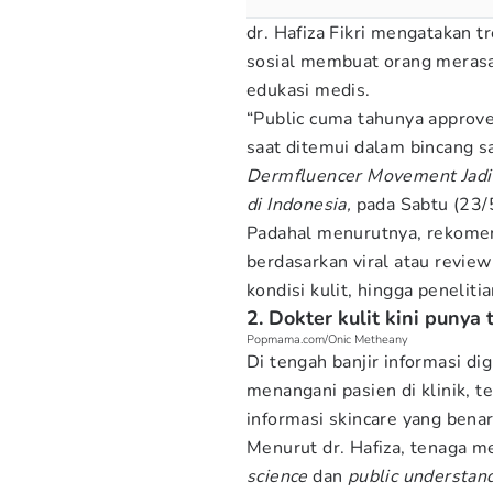
dr. Hafiza Fikri mengatakan t
sosial membuat orang merasa 
edukasi medis.
“Public cuma tahunya approved
saat ditemui dalam bincang s
Dermfluencer Movement Jadi 
di Indonesia,
pada Sabtu (23/5
Padahal menurutnya, rekomen
berdasarkan viral atau review
kondisi kulit, hingga peneliti
2. Dokter kulit kini punya
Popmama.com/Onic Metheany
Di tengah banjir informasi dig
menangani pasien di klinik,
informasi skincare yang benar
Menurut dr. Hafiza, tenaga me
science
dan
public understan