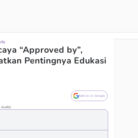
uty
caya “Approved by”,
gatkan Pentingnya Edukasi
Add Us on Google
 studio)