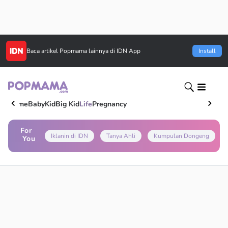
Baca artikel
Popmama
lainnya di IDN App
Install
Home
Baby
Kid
Big Kid
Life
Pregnancy
For
Iklanin di IDN
Tanya Ahli
Kumpulan Dongeng
You