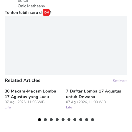
Editor
Onic Metheany
Tonton lebih seru di
Related Articles
See More
30 Macam-Macam Lomba
7 Daftar Lomba 17 Agustus
7 
17 Agustus yang Lucu
untuk Dewasa
Mi
07 Agu 2026, 11:03 WIB
07 Agu 2026, 11:00 WIB
Sa
Life
Life
07
Lif