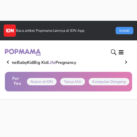
Baca artikel
Popmama
lainnya di IDN App
Install
Home
Baby
Kid
Big Kid
Life
Pregnancy
For
Iklanin di IDN
Tanya Ahli
Kumpulan Dongeng
You