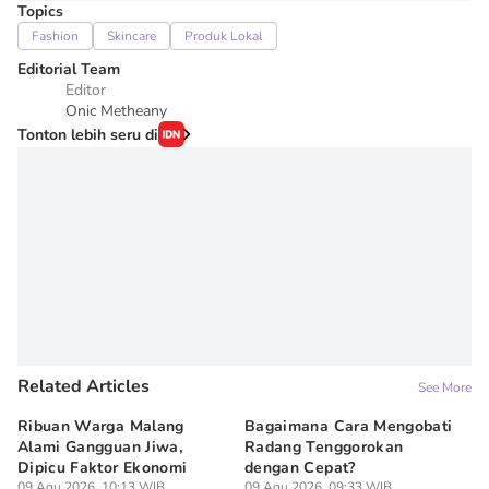
Topics
Fashion
Skincare
Produk Lokal
Editorial Team
Editor
Onic Metheany
Tonton lebih seru di
Related Articles
See More
Ribuan Warga Malang
Bagaimana Cara Mengobati
5 
Alami Gangguan Jiwa,
Radang Tenggorokan
Te
Dipicu Faktor Ekonomi
dengan Cepat?
09
Lif
09 Agu 2026, 10:13 WIB
09 Agu 2026, 09:33 WIB