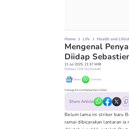
Home
Life
Health and Lifes
Mengenal Penyak
Diidap Sebastie
21 Jul 2025, 21:37 WIB
Rahayu Lilik Susilowati
News
Channel
Instagram.com/sebastien.haller
Share Article
Belum lama ini striker baru 
ramai dibicarakan lantaran ia