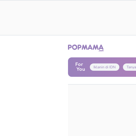
For
Iklanin di IDN
Tanya
You