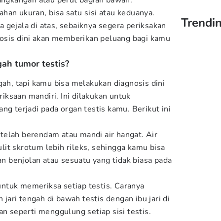
langkangan atau perut bagian bawah.
han ukuran, bisa satu sisi atau keduanya.
Trendin
 gejala di atas, sebaiknya segera periksakan
gnosis dini akan memberikan peluang bagi kamu
ah tumor testis?
gah, tapi kamu bisa melakukan diagnosis dini
ksaan mandiri. Ini dilakukan untuk
ng terjadi pada organ testis kamu. Berikut ini
elah berendam atau mandi air hangat. Air
it skrotum lebih rileks, sehingga kamu bisa
 benjolan atau sesuatu yang tidak biasa pada
ntuk memeriksa setiap testis. Caranya
n jari tengah di bawah testis dengan ibu jari di
an seperti menggulung setiap sisi testis.