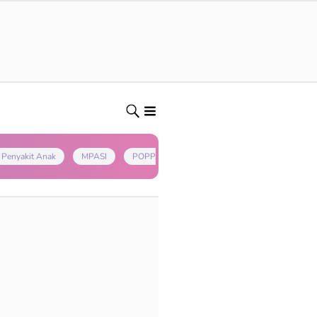
Penyakit Anak
MPASI
POPPAPA