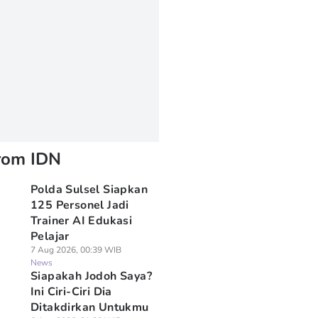
rom IDN
Polda Sulsel Siapkan
125 Personel Jadi
Trainer AI Edukasi
Pelajar
7 Aug 2026, 00:39 WIB
News
Siapakah Jodoh Saya?
Ini Ciri-Ciri Dia
Ditakdirkan Untukmu