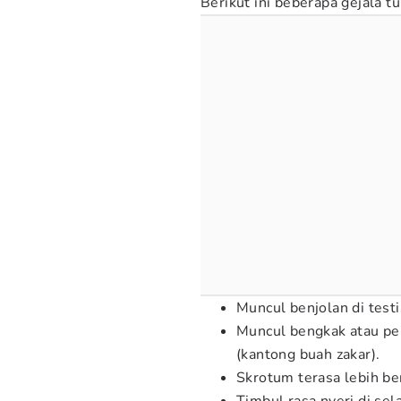
Berikut ini beberapa gejala t
Muncul benjolan di testi
Muncul bengkak atau pen
(kantong buah zakar).
Skrotum terasa lebih ber