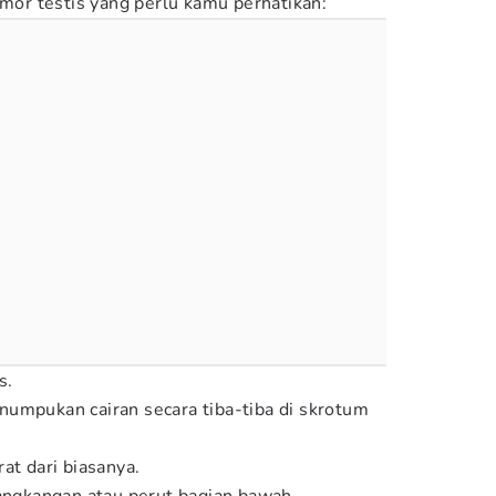
umor testis yang perlu kamu perhatikan:
s.
umpukan cairan secara tiba-tiba di skrotum
at dari biasanya.