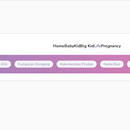
Home
Baby
Kid
Big Kid
Life
Pregnancy
 Ahli
Kumpulan Dongeng
Rekomendasi Produk
Nama Bayi