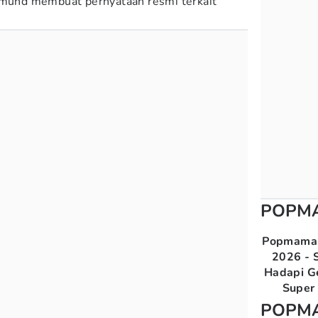
rtmund membuat pernyataan resmi terkait
POPM
Popmama 
2026 - S
Hadapi G
Super 
POPM