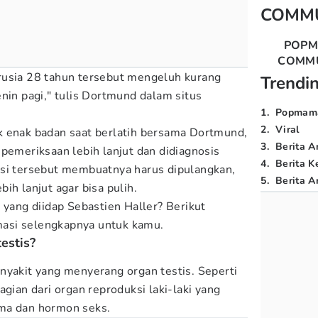
COMM
POP
COMM
rusia 28 tahun tersebut mengeluh kurang
Trendi
nin pagi," tulis Dortmund dalam situs
1
.
Popmam
2
.
Viral
k enak badan saat berlatih bersama Dortmund,
3
.
Berita A
 pemeriksaan lebih lanjut dan didiagnosis
4
.
Berita K
isi tersebut membuatnya harus dipulangkan,
5
.
Berita Ar
ih lanjut agar bisa pulih.
s
yang diidap Sebastien Haller? Berikut
masi selengkapnya untuk kamu.
testis?
nyakit yang menyerang organ testis. Seperti
agian dari organ reproduksi laki-laki yang
ma dan hormon seks.