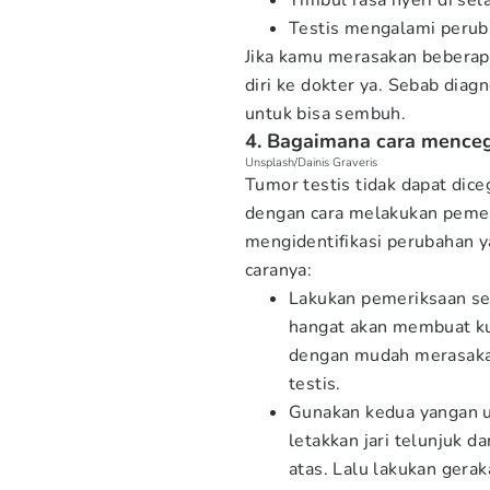
Timbul rasa nyeri di se
Testis mengalami peruba
Jika kamu merasakan beberapa
diri ke dokter ya. Sebab dia
untuk bisa sembuh.
4. Bagaimana cara menceg
Unsplash/Dainis Graveris
Tumor testis tidak dapat dice
dengan cara melakukan pemeri
mengidentifikasi perubahan ya
caranya:
Lakukan pemeriksaan set
hangat akan membuat kul
dengan mudah merasakan
testis.
Gunakan kedua yangan u
letakkan jari telunjuk da
atas. Lalu lakukan gerak