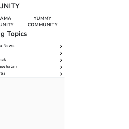
UNITY
MAMA
YUMMY
UNITY
COMMUNITY
ng Topics
a News
nak
esehatan
tis