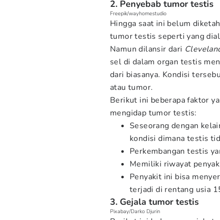
2. Penyebab tumor testis
Freepik/wayhomestudio
Hingga saat ini belum diketa
tumor testis seperti yang dia
Namun dilansir dari
Cleveland
sel di dalam organ testis me
dari biasanya. Kondisi terse
atau tumor.
Berikut ini beberapa faktor y
mengidap tumor testis:
Seseorang dengan kelain
kondisi dimana testis t
Perkembangan testis ya
Memiliki riwayat penyaki
Penyakit ini bisa menye
terjadi di rentang usia 
3. Gejala tumor testis
Pixabay/Darko Djurin