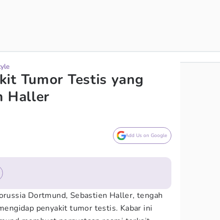
tyle
it Tumor Testis yang
n Haller
Add Us on Google
Borussia Dortmund, Sebastien Haller, tengah
 mengidap penyakit tumor testis. Kabar ini