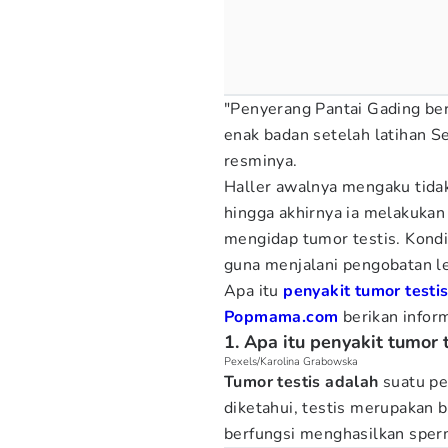
"Penyerang Pantai Gading be
enak badan setelah latihan Se
resminya.
Haller awalnya mengaku tida
hingga akhirnya ia melakukan
mengidap tumor testis. Kond
guna menjalani pengobatan leb
Apa itu
penyakit tumor testi
Popmama.com
berikan infor
1. Apa itu penyakit tumor 
Pexels/Karolina Grabowska
Tumor testis adalah
suatu pe
diketahui, testis merupakan b
berfungsi menghasilkan sper