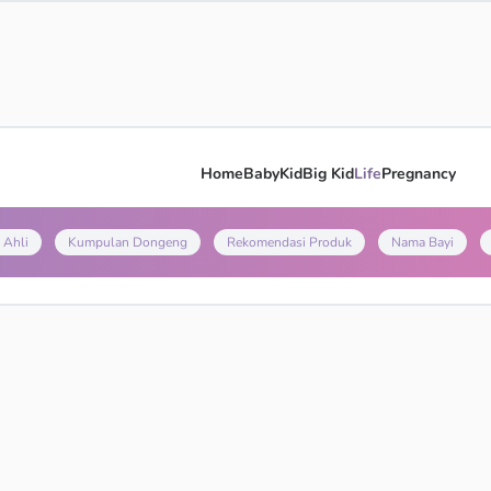
Home
Baby
Kid
Big Kid
Life
Pregnancy
 Ahli
Kumpulan Dongeng
Rekomendasi Produk
Nama Bayi