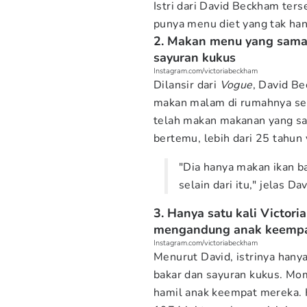
Istri dari David Beckham ter
punya menu diet yang tak han
2. Makan menu yang sama 
sayuran kukus
Instagram.com/victoriabeckham
Dilansir dari
Vogue
, David B
makan malam di rumahnya sela
telah makan makanan yang sa
bertemu, lebih dari 25 tahun 
"Dia hanya makan ikan ba
selain dari itu," jelas D
3. Hanya satu kali Victor
mengandung anak keemp
Instagram.com/victoriabeckham
Menurut David, istrinya hany
bakar dan sayuran kukus. Mom
hamil anak keempat mereka. K