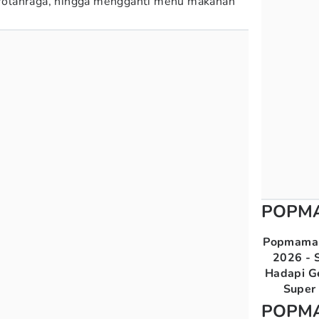
berolahraga, hingga mengganti menu makanan
POPM
Popmama 
2026 - S
Hadapi G
Super 
POPM