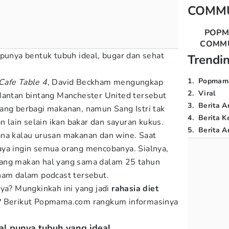
COMM
POP
COMM
 punya bentuk tubuh ideal, bugar dan sehat
Trendi
1
.
Popmam
Cafe Table 4
, David Beckham mengungkap
2
.
Viral
Mantan bintang Manchester United tersebut
3
.
Berita A
ang berbagi makanan, namun Sang Istri tak
4
.
Berita K
lain selain ikan bakar dan sayuran kukus.
5
.
Berita Ar
ana kalau urusan makanan dan wine. Saat
aya ingin semua orang mencobanya. Sialnya,
ang makan hal yang sama dalam 25 tahun
ham dalam podcast tersebut.
nya? Mungkinkah ini yang jadi
rahasia diet
? Berikut Popmama.com rangkum informasinya
al punya tubuh yang ideal