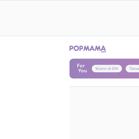
For
Iklanin di IDN
Tanya
You