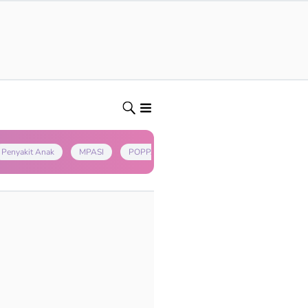
Penyakit Anak
MPASI
POPPAPA