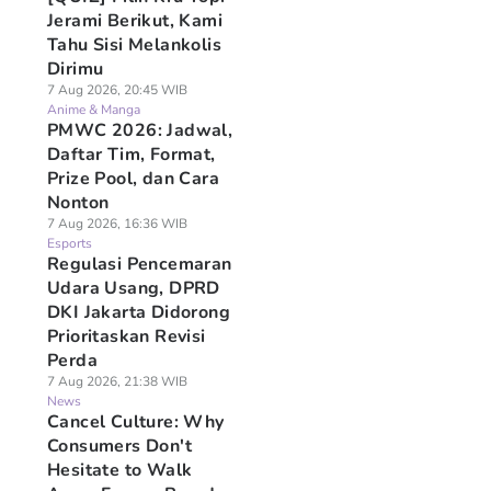
Jerami Berikut, Kami
Tahu Sisi Melankolis
Dirimu
7 Aug 2026, 20:45 WIB
Anime & Manga
PMWC 2026: Jadwal,
Daftar Tim, Format,
Prize Pool, dan Cara
Nonton
7 Aug 2026, 16:36 WIB
Esports
Regulasi Pencemaran
Udara Usang, DPRD
DKI Jakarta Didorong
Prioritaskan Revisi
Perda
7 Aug 2026, 21:38 WIB
News
Cancel Culture: Why
Consumers Don't
Hesitate to Walk