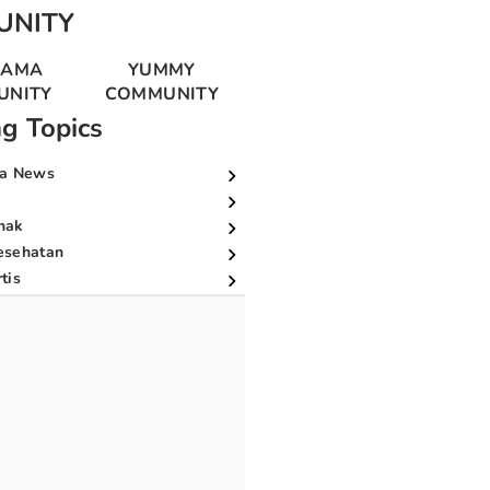
UNITY
MAMA
YUMMY
UNITY
COMMUNITY
ng Topics
a News
nak
esehatan
tis